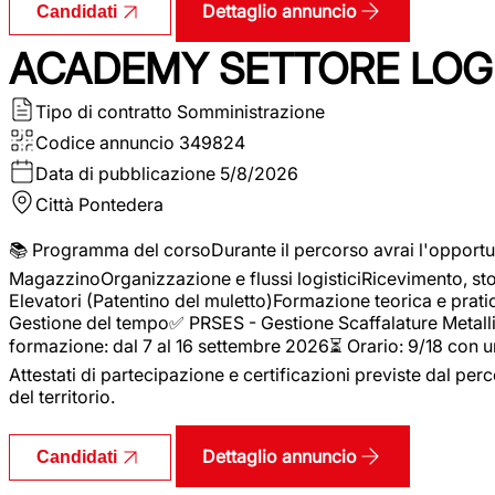
Dettaglio annuncio
Candidati
ACADEMY SETTORE LOGI
Tipo di contratto
Somministrazione
Codice annuncio
349824
Data di pubblicazione
5/8/2026
Città
Pontedera
📚 Programma del corsoDurante il percorso avrai l'opportun
MagazzinoOrganizzazione e flussi logisticiRicevimento, s
Elevatori (Patentino del muletto)Formazione teorica e pratic
Gestione del tempo✅ PRSES - Gestione Scaffalature Metallic
formazione: dal 7 al 16 settembre 2026⏳ Orario: 9/18 con u
Attestati di partecipazione e certificazioni previste dal perc
del territorio.
Dettaglio annuncio
Candidati