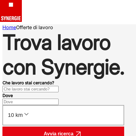
Home
Offerte di lavoro
Trova lavoro
con Synergie.
Che lavoro stai cercando?
Dove
10 km
Avvia ricerca