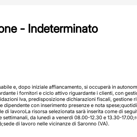
one - Indeterminato
abile e, dopo iniziale affiancamento, si occuperà in autonom
dante i fornitori e ciclo attivo riguardante i clienti, con ges
uidazioni Iva, predisposizione dichiarazioni fiscali, gestione
e dipendente con inserimento presenze e nota spese;quotidiano
ede di lavoroLa risorsa selezionata sarà inserita come di seg
e settimanali, da lunedì a venerdì 08.00-12.30 e 13.30-17.00;
à;sede di lavoro nelle vicinanze di Saronno (VA).