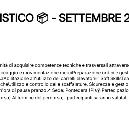
STICO 📦 - SETTEMBRE 
ità di acquisire competenze tecniche e trasversali attravers
toccaggio e movimentazione merciPreparazione ordini e gest
aAbilitazione all'utilizzo dei carrelli elevatori✅ Soft Skill
heUtilizzo e controllo delle scaffalature, Sicurezza e gestio
n'ora di pausa pranzo📍 Sede: Pontedera (PI)💰 Partecipazion
orso) Al termine del percorso, i partecipanti saranno valutati 