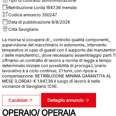
Tipo di contratto
Somministrazione
Retribuzione Lorda
1947.36 mensile
Codice annuncio
350247
Data di pubblicazione
8/8/2026
Città
Savigliano
La risorsa si occuperà di:_ controllo qualità componenti_
supervisione del macchinario in autonomia_ intervento
tempestivo in caso di guasti con il supporto dei manutentor
/ delle manutentrici_ dove necessario assemblaggio parti T
offriamo un contratto di lavoro a norma di legge a tempo
determinato iniziale con possibilità di proroga.L'orario
lavorativo è a ciclo continuo, 21 turni, con riposi a
compensazione. RETRIBUZIONE MINIMA GARANTITA AL
MESE (LORDA): € 1.947,36 Il luogo di lavoro è nelle
vicinanze di Savigliano (CN).
Dettaglio annuncio
Candidati
OPERAIO/ OPERAIA