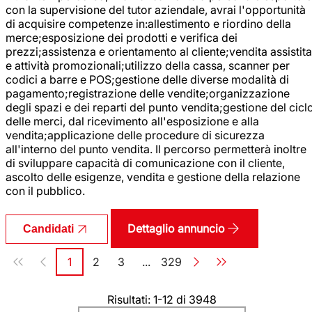
con la supervisione del tutor aziendale, avrai l'opportunità
di acquisire competenze in:allestimento e riordino della
merce;esposizione dei prodotti e verifica dei
prezzi;assistenza e orientamento al cliente;vendita assistita
e attività promozionali;utilizzo della cassa, scanner per
codici a barre e POS;gestione delle diverse modalità di
pagamento;registrazione delle vendite;organizzazione
degli spazi e dei reparti del punto vendita;gestione del cicl
delle merci, dal ricevimento all'esposizione e alla
vendita;applicazione delle procedure di sicurezza
all'interno del punto vendita. Il percorso permetterà inoltre
di sviluppare capacità di comunicazione con il cliente,
ascolto delle esigenze, vendita e gestione della relazione
con il pubblico.
Dettaglio annuncio
Candidati
Paginazione
1
2
3
...
329
Pagina
Pagina
Pagina
Pagina
Risultati: 1-12 di 3948