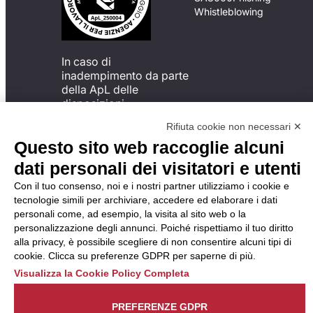
Whistleblowing
In caso di
inadempimento da parte
della ApL delle
disposizioni
del Codice di Condotta, è
Rifiuta cookie non necessari ✕
possibile presentare un
Questo sito web raccoglie alcuni
reclamo
all’Organismo di
dati personali dei visitatori e utenti
Monitoraggio utilizzando
Con il tuo consenso, noi e i nostri partner utilizziamo i cookie e
una delle modalità
tecnologie simili per archiviare, accedere ed elaborare i dati
descritte al seguente
personali come, ad esempio, la visita al sito web o la
indirizzo web
personalizzazione degli annunci. Poiché rispettiamo il tuo diritto
https://odm-
alla privacy, è possibile scegliere di non consentire alcuni tipi di
agenzielavoro.it/reclami/
.
cookie. Clicca su preferenze GDPR per saperne di più.
Visualizza la Cookie Policy Completa
PREFERENZE GDPR