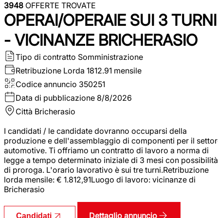
3948
OFFERTE TROVATE
OPERAI/OPERAIE SUI 3 TURNI
- VICINANZE BRICHERASIO
Tipo di contratto
Somministrazione
Retribuzione Lorda
1812.91 mensile
Codice annuncio
350251
Data di pubblicazione
8/8/2026
Città
Bricherasio
I candidati / le candidate dovranno occuparsi della
produzione e dell'assemblaggio di componenti per il setto
automotive. Ti offriamo un contratto di lavoro a norma di
legge a tempo determinato iniziale di 3 mesi con possibilità
di proroga. L'orario lavorativo è sui tre turni.Retribuzione
lorda mensile: € 1.812,91Luogo di lavoro: vicinanze di
Bricherasio
Dettaglio annuncio
Candidati