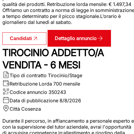
qualità dei prodotti. Retribuzione lorda mensile: € 1.497,34
Offriamo un contratto a norma di legge in somministrazion
a tempo determinato per il picco stagionale.L’orario è
giornaliero dal lunedì al sabato.
Dettaglio annuncio
Candidati
TIROCINIO ADDETTO/A
VENDITA - 6 MESI
Tipo di contratto
Tirocinio/Stage
Retribuzione Lorda
700 mensile
Codice annuncio
350243
Data di pubblicazione
8/8/2026
Città
Cosenza
Durante il percorso, in affiancamento a personale esperto e
con la supervisione del tutor aziendale, avrai l'opportunità
di acquisire competenze in:allestimento e riordino della