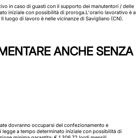
vo in caso di guasti con il supporto dei manutentori / delle
 iniziale con possibilità di proroga.L'orario lavorativo è a
luogo di lavoro è nelle vicinanze di Savigliano (CN).
IMENTARE ANCHE SENZA
didate dovranno occuparsi del confezionamento e
i legge a tempo determinato iniziale con possibilità di
zione minima garantita: € 1.306,72 lordi mensili