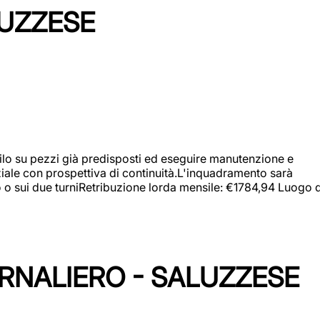
LUZZESE
a filo su pezzi già predisposti ed eseguire manutenzione e
iziale con prospettiva di continuità.L'inquadramento sarà
zo o sui due turniRetribuzione lorda mensile: €1784,94 Luogo d
ORNALIERO - SALUZZESE