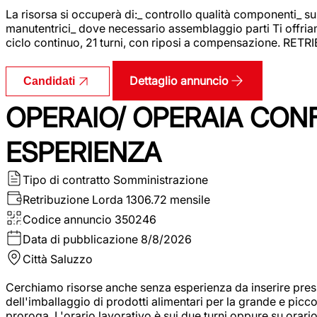
La risorsa si occuperà di:_ controllo qualità componenti_ s
manutentrici_ dove necessario assemblaggio parti Ti offriam
ciclo continuo, 21 turni, con riposi a compensazione. RET
Dettaglio annuncio
Candidati
OPERAIO/ OPERAIA CO
ESPERIENZA
Tipo di contratto
Somministrazione
Retribuzione Lorda
1306.72 mensile
Codice annuncio
350246
Data di pubblicazione
8/8/2026
Città
Saluzzo
Cerchiamo risorse anche senza esperienza da inserire pres
dell'imballaggio di prodotti alimentari per la grande e picco
proroga. L'orario lavorativo è sui due turni oppure su orar