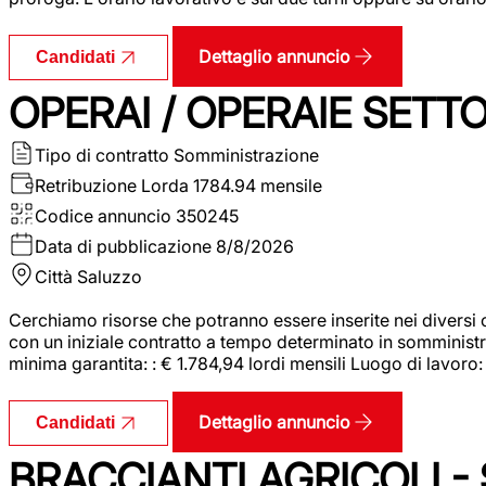
Dettaglio annuncio
Candidati
OPERAI / OPERAIE SET
Tipo di contratto
Somministrazione
Retribuzione Lorda
1784.94 mensile
Codice annuncio
350245
Data di pubblicazione
8/8/2026
Città
Saluzzo
Cerchiamo risorse che potranno essere inserite nei diversi 
con un iniziale contratto a tempo determinato in somministraz
minima garantita: : € 1.784,94 lordi mensili Luogo di lavoro
Dettaglio annuncio
Candidati
BRACCIANTI AGRICOLI -