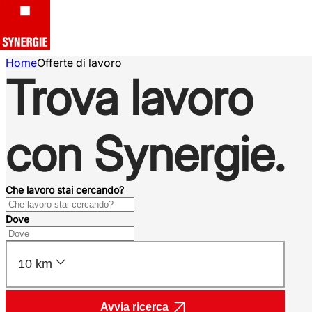
Home
Offerte di lavoro
Trova lavoro
con Synergie.
Che lavoro stai cercando?
Dove
10 km
Avvia ricerca