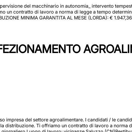
upervisione del macchinario in autonomia_ intervento tempesti
o un contratto di lavoro a norma di legge a tempo determinato
RIBUZIONE MINIMA GARANTITA AL MESE (LORDA): € 1.947,36 Il 
NFEZIONAMENTO AGROAL
so impresa del settore agroalimentare. I candidati / le can
la distribuzione. Ti offriamo un contratto di lavoro a norma d
io giornaliero.Luogo di lavoro: vicinanze Saluzzo (CN)Restibu