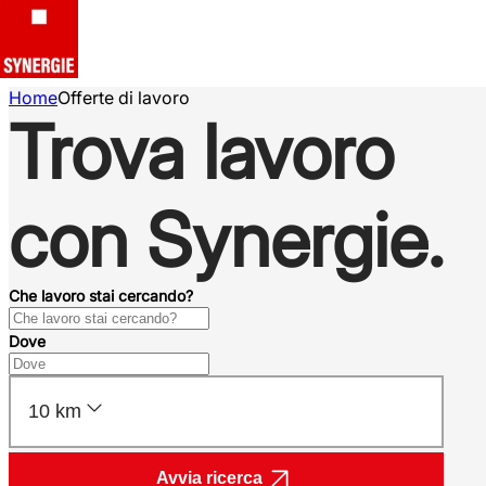
Home
Offerte di lavoro
Trova lavoro
con Synergie.
Che lavoro stai cercando?
Dove
10 km
Avvia ricerca