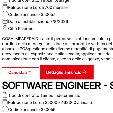
Tipo di contratto
Tirocinio/Stage
Retribuzione Lorda
700 mensile
Codice annuncio
350057
Data di pubblicazione
7/8/2026
Città
Palermo
COSA IMPARERAIDurante il percorso, in affiancamento a pers
riordino della merce;esposizione dei prodotti e verifica dei 
a barre e POS;gestione delle diverse modalità di pagamento;
ricevimento all'esposizione e alla vendita;applicazione dell
comunicazione con il cliente, ascolto delle esigenze, vendit
Dettaglio annuncio
Candidati
SOFTWARE ENGINEER - 
Tipo di contratto
Tempo indeterminato
Retribuzione Lorda
35000 - 462000 annuale
Codice annuncio
350056