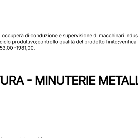
 si occuperà di:conduzione e supervisione di macchinari indust
clo produttivo;controllo qualità del prodotto finito;verifica 
753,00 -1981,00.
URA - MINUTERIE METAL