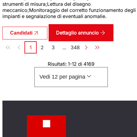
strumenti di misura;Lettura del disegno
meccanico;Monitoraggio del corretto funzionamento degli
impianti e segnalazione di eventuali anomalie.
Dettaglio annuncio
Candidati
Paginazione
1
2
3
...
348
Pagina
Pagina
Pagina
Pagina
Risultati: 1-12 di 4169
Vedi 12 per pagina