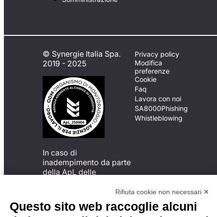
© Synergie Italia Spa.
Privacy policy
2019 - 2025
Modifica
preferenze
Cookie
Faq
Lavora con noi
SA8000
Phishing
Whistleblowing
In caso di
inadempimento da parte
della ApL delle
disposizioni
del Codice di Condotta, è
Rifiuta cookie non necessari ✕
possibile presentare un
Questo sito web raccoglie alcuni
reclamo