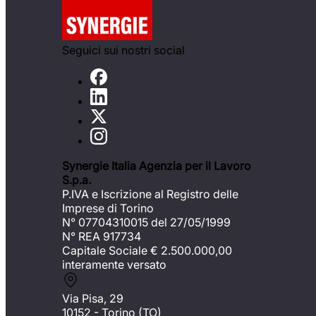
Seguici sui nostri social
Synergie Italia Agenzia per il Lavoro
S.p.a.
P.IVA e Iscrizione al Registro delle
Imprese di Torino
N° 07704310015 del 27/05/1999
N° REA 917734
Capitale Sociale €
2.500.000,00
interamente versato
Via Pisa, 29
10152 - Torino (TO)