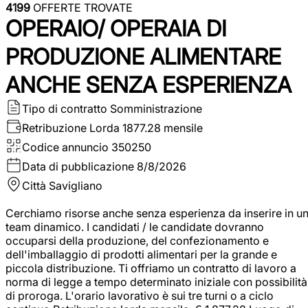
4199
OFFERTE TROVATE
OPERAIO/ OPERAIA DI
PRODUZIONE ALIMENTARE
ANCHE SENZA ESPERIENZA
Tipo di contratto
Somministrazione
Retribuzione Lorda
1877.28 mensile
Codice annuncio
350250
Data di pubblicazione
8/8/2026
Città
Savigliano
Cerchiamo risorse anche senza esperienza da inserire in u
team dinamico. I candidati / le candidate dovranno
occuparsi della produzione, del confezionamento e
dell'imballaggio di prodotti alimentari per la grande e
piccola distribuzione. Ti offriamo un contratto di lavoro a
norma di legge a tempo determinato iniziale con possibilità
di proroga. L'orario lavorativo è sui tre turni o a ciclo