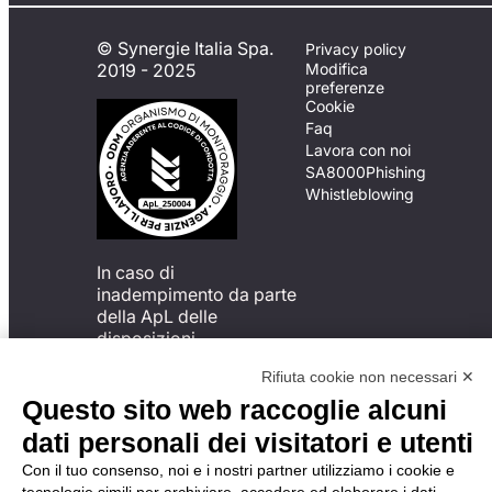
© Synergie Italia Spa.
Privacy policy
2019 - 2025
Modifica
preferenze
Cookie
Faq
Lavora con noi
SA8000
Phishing
Whistleblowing
In caso di
inadempimento da parte
della ApL delle
disposizioni
del Codice di Condotta, è
Rifiuta cookie non necessari ✕
possibile presentare un
reclamo
Questo sito web raccoglie alcuni
all’Organismo di
dati personali dei visitatori e utenti
Monitoraggio utilizzando
una delle modalità
Con il tuo consenso, noi e i nostri partner utilizziamo i cookie e