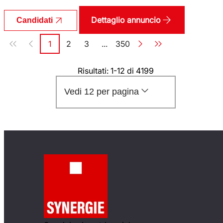
Dettaglio annuncio
Candidati
Paginazione
1
2
3
...
350
Pagina
Pagina
Pagina
Pagina
Risultati: 1-12 di 4199
Vedi 12 per pagina