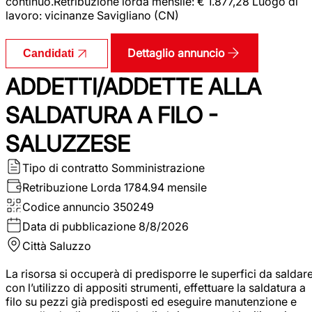
continuo.Retribuzione lorda mensile: € 1.877,28 Luogo di
lavoro: vicinanze Savigliano (CN)
Dettaglio annuncio
Candidati
ADDETTI/ADDETTE ALLA
SALDATURA A FILO -
SALUZZESE
Tipo di contratto
Somministrazione
Retribuzione Lorda
1784.94 mensile
Codice annuncio
350249
Data di pubblicazione
8/8/2026
Città
Saluzzo
La risorsa si occuperà di predisporre le superfici da saldar
con l’utilizzo di appositi strumenti, effettuare la saldatura a
filo su pezzi già predisposti ed eseguire manutenzione e