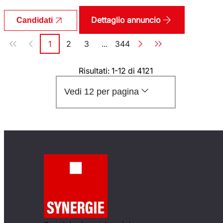
Dettaglio annuncio
Candidati
Paginazione
1
2
3
...
344
Pagina
Pagina
Pagina
Pagina
Risultati: 1-12 di 4121
Vedi 12 per pagina