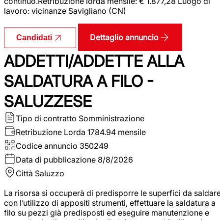
continuo.Retribuzione lorda mensile: € 1.877,28 Luogo di
lavoro: vicinanze Savigliano (CN)
Dettaglio annuncio
Candidati
ADDETTI/ADDETTE ALLA
SALDATURA A FILO -
SALUZZESE
Tipo di contratto
Somministrazione
Retribuzione Lorda
1784.94 mensile
Codice annuncio
350249
Data di pubblicazione
8/8/2026
Città
Saluzzo
La risorsa si occuperà di predisporre le superfici da saldar
con l’utilizzo di appositi strumenti, effettuare la saldatura a
filo su pezzi già predisposti ed eseguire manutenzione e