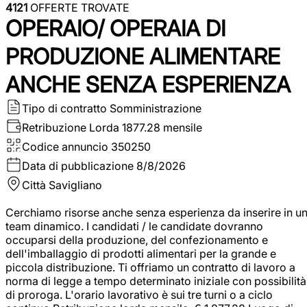
4121
OFFERTE TROVATE
OPERAIO/ OPERAIA DI
PRODUZIONE ALIMENTARE
ANCHE SENZA ESPERIENZA
Tipo di contratto
Somministrazione
Retribuzione Lorda
1877.28 mensile
Codice annuncio
350250
Data di pubblicazione
8/8/2026
Città
Savigliano
Cerchiamo risorse anche senza esperienza da inserire in u
team dinamico. I candidati / le candidate dovranno
occuparsi della produzione, del confezionamento e
dell'imballaggio di prodotti alimentari per la grande e
piccola distribuzione. Ti offriamo un contratto di lavoro a
norma di legge a tempo determinato iniziale con possibilità
di proroga. L'orario lavorativo è sui tre turni o a ciclo