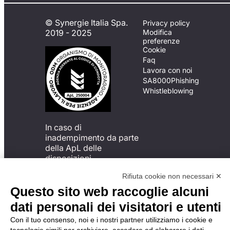
© Synergie Italia Spa.
Privacy policy
2019 - 2025
Modifica
preferenze
Cookie
Faq
Lavora con noi
SA8000
Phishing
Whistleblowing
In caso di
inadempimento da parte
della ApL delle
disposizioni
del Codice di Condotta, è
Rifiuta cookie non necessari ✕
possibile presentare un
reclamo
Questo sito web raccoglie alcuni
all’Organismo di
dati personali dei visitatori e utenti
Monitoraggio utilizzando
una delle modalità
Con il tuo consenso, noi e i nostri partner utilizziamo i cookie e