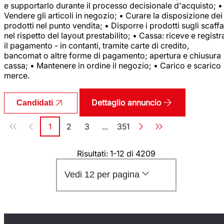
e supportarlo durante il processo decisionale d'acquisto; •
Vendere gli articoli in negozio; • Curare la disposizione dei
prodotti nel punto vendita; • Disporre i prodotti sugli scaffa
nel rispetto del layout prestabilito; • Cassa: riceve e registr
il pagamento - in contanti, tramite carte di credito,
bancomat o altre forme di pagamento; apertura e chiusura
cassa; • Mantenere in ordine il negozio; • Carico e scarico
merce.
Dettaglio annuncio
Candidati
Paginazione
1
2
3
...
351
Pagina
Pagina
Pagina
Pagina
Risultati: 1-12 di 4209
Vedi 12 per pagina