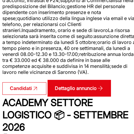
d’acconto, Intrastat e F24;supporto al Commercialista nella
predisposizione del Bilancio;gestione HR del personale
dipendente con inserimento presenze e nota
spese;quotidiano utilizzo della lingua inglese via email e vi
telefono, per relazionarsi coi Clienti
stranieri.Inquadramento, orario e sede di lavoroLa risorsa
selezionata sarà inserita come di seguito:assunzione dirett
a tempo indeterminato da lunedì 5 ottobre;orario di lavoro 
tempo pieno e in presenza, 40 ore settimanali, da lunedì a
venerdì 08.00-12.30 e 13.30-17.00;retribuzione annua lorda
tra € 33.000 ed € 38.000 da definire in base alle
competenze acquisite e suddivisa in 14 mensilità;sede di
lavoro nelle vicinanze di Saronno (VA).
Dettaglio annuncio
Candidati
ACADEMY SETTORE
LOGISTICO 📦 - SETTEMBRE
2026