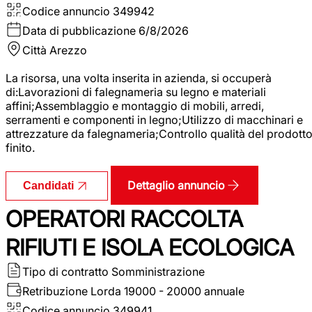
Codice annuncio
349942
Data di pubblicazione
6/8/2026
Città
Arezzo
La risorsa, una volta inserita in azienda, si occuperà
di:Lavorazioni di falegnameria su legno e materiali
affini;Assemblaggio e montaggio di mobili, arredi,
serramenti e componenti in legno;Utilizzo di macchinari e
attrezzature da falegnameria;Controllo qualità del prodott
finito.
Dettaglio annuncio
Candidati
OPERATORI RACCOLTA
RIFIUTI E ISOLA ECOLOGICA
Tipo di contratto
Somministrazione
Retribuzione Lorda
19000 - 20000 annuale
Codice annuncio
349941