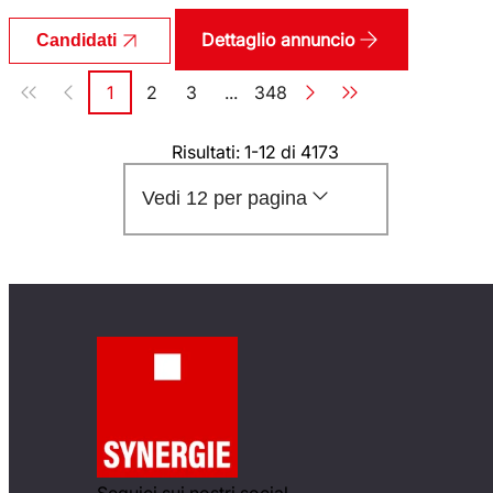
Dettaglio annuncio
Candidati
Paginazione
1
2
3
...
348
Pagina
Pagina
Pagina
Pagina
Risultati: 1-12 di 4173
Vedi 12 per pagina