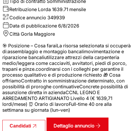
Tipo di contratto
Somministrazione
Retribuzione Lorda
1639.71 mensile
Codice annuncio
349939
Data di pubblicazione
6/8/2026
Città
Gorla Maggiore
🎯 Posizione – Cosa faraiLa risorsa selezionata si occuperà
di:assemblaggio e montaggio bancalimovimentazione e
riparazione bancaliutilizzare attrezzi della carpenteria
medio/leggera come cacciaviti, avvitatori, piedi di porco,
trapani e pinze.coordinarsi con i colleghi per garantire il
processo qualitativo e di produzione richiesto 🎁 Cosa
offriamoContratto in somministrazione determinato, con
possibilità di proroghe continuativeConcrete possibilità di
assunzione diretta in aziendaCCNL LEGNO E
ARREDAMENTO ARTIGIANATO Livello 4 (€ 1639,71
lordi/mese) ⏰ Orario di lavoroFull-time 40 ore alla
settimana su giornata (lun–ven)
Dettaglio annuncio
Candidati