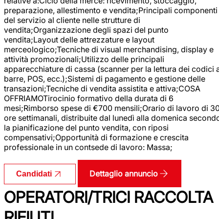
relative a:Ciclo della merce: ricevimento, stoccaggio,
preparazione, allestimento e vendita;Principali componenti
del servizio al cliente nelle strutture di
vendita;Organizzazione degli spazi del punto
vendita;Layout delle attrezzature e layout
merceologico;Tecniche di visual merchandising, display e
attività promozionali;Utilizzo delle principali
apparecchiature di cassa (scanner per la lettura dei codici 
barre, POS, ecc.);Sistemi di pagamento e gestione delle
transazioni;Tecniche di vendita assistita e attiva;COSA
OFFRIAMOTirocinio formativo della durata di 6
mesi;Rimborso spese di €700 mensili;Orario di lavoro di 3
ore settimanali, distribuite dal lunedì alla domenica second
la pianificazione del punto vendita, con riposi
compensativi;Opportunità di formazione e crescita
professionale in un contsede di lavoro: Massa;
Dettaglio annuncio
Candidati
OPERATORI/TRICI RACCOLTA
RIFIUTI