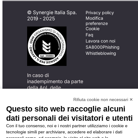
© Synergie Italia Spa.
Privacy policy
2019 - 2025
Modifica
preferenze
Cookie
Faq
Lavora con noi
SA8000
Phishing
Whistleblowing
In caso di
inadempimento da parte
della ApL delle
disposizioni
del Codice di Condotta, è
Rifiuta cookie non necessari ✕
possibile presentare un
Questo sito web raccoglie alcuni
reclamo
dati personali dei visitatori e utenti
all’Organismo di
Monitoraggio utilizzando
Con il tuo consenso, noi e i nostri partner utilizziamo i cookie e
una delle modalità
tecnologie simili per archiviare, accedere ed elaborare i dati
descritte al seguente