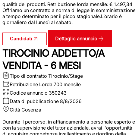
qualità dei prodotti. Retribuzione lorda mensile: € 1.497,34
Offriamo un contratto a norma di legge in somministrazion
a tempo determinato per il picco stagionale.L’orario è
giornaliero dal lunedì al sabato.
Dettaglio annuncio
Candidati
TIROCINIO ADDETTO/A
VENDITA - 6 MESI
Tipo di contratto
Tirocinio/Stage
Retribuzione Lorda
700 mensile
Codice annuncio
350243
Data di pubblicazione
8/8/2026
Città
Cosenza
Durante il percorso, in affiancamento a personale esperto e
con la supervisione del tutor aziendale, avrai l'opportunità
di acquisire competenze in:allestimento e riordino della