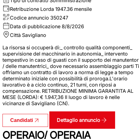
Tipo di contratto
Somministrazione
Retribuzione Lorda
1947.36 mensile
Codice annuncio
350247
Data di pubblicazione
8/8/2026
Città
Savigliano
La risorsa si occuperà di:_ controllo qualità componenti_
supervisione del macchinario in autonomia_ intervento
tempestivo in caso di guasti con il supporto dei manutentor
/ delle manutentrici_ dove necessario assemblaggio parti T
offriamo un contratto di lavoro a norma di legge a tempo
determinato iniziale con possibilità di proroga.L'orario
lavorativo è a ciclo continuo, 21 turni, con riposi a
compensazione. RETRIBUZIONE MINIMA GARANTITA AL
MESE (LORDA): € 1.947,36 Il luogo di lavoro è nelle
vicinanze di Savigliano (CN).
Dettaglio annuncio
Candidati
OPERAIO/ OPERAIA