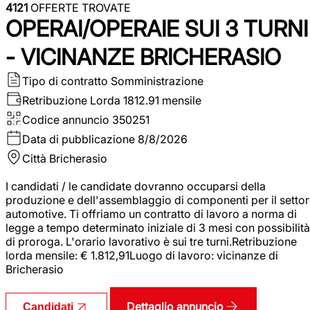
4121
OFFERTE TROVATE
OPERAI/OPERAIE SUI 3 TURNI
- VICINANZE BRICHERASIO
Tipo di contratto
Somministrazione
Retribuzione Lorda
1812.91 mensile
Codice annuncio
350251
Data di pubblicazione
8/8/2026
Città
Bricherasio
I candidati / le candidate dovranno occuparsi della
produzione e dell'assemblaggio di componenti per il setto
automotive. Ti offriamo un contratto di lavoro a norma di
legge a tempo determinato iniziale di 3 mesi con possibilità
di proroga. L'orario lavorativo è sui tre turni.Retribuzione
lorda mensile: € 1.812,91Luogo di lavoro: vicinanze di
Bricherasio
Dettaglio annuncio
Candidati