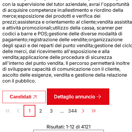
con la supervisione del tutor aziendale, avrai l'opportunità
di acquisire competenze in:allestimento e riordino della
merce;esposizione dei prodotti e verifica dei
prezzi;assistenza e orientamento al cliente;vendita assistita
e attività promozionali;utilizzo della cassa, scanner per
codici a barre e POS;gestione delle diverse modalità di
pagamento;registrazione delle vendite;organizzazione
degli spazi e dei reparti del punto vendita;gestione del cicl
delle merci, dal ricevimento all'esposizione e alla
vendita;applicazione delle procedure di sicurezza
all'interno del punto vendita. Il percorso permetterà inoltre
di sviluppare capacità di comunicazione con il cliente,
ascolto delle esigenze, vendita e gestione della relazione
con il pubblico.
Dettaglio annuncio
Candidati
Paginazione
1
2
3
...
344
Pagina
Pagina
Pagina
Pagina
Risultati: 1-12 di 4121