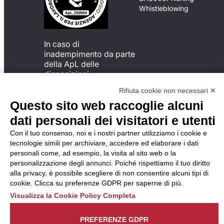
Whistleblowing
In caso di
inadempimento da parte
della ApL delle
disposizioni
del Codice di Condotta, è
Rifiuta cookie non necessari ✕
possibile presentare un
Questo sito web raccoglie alcuni
reclamo
all’Organismo di
dati personali dei visitatori e utenti
Monitoraggio utilizzando
Con il tuo consenso, noi e i nostri partner utilizziamo i cookie e
una delle modalità
tecnologie simili per archiviare, accedere ed elaborare i dati
descritte al seguente
personali come, ad esempio, la visita al sito web o la
indirizzo web
personalizzazione degli annunci. Poiché rispettiamo il tuo diritto
https://odm-
alla privacy, è possibile scegliere di non consentire alcuni tipi di
agenzielavoro.it/reclami/
.
cookie. Clicca su preferenze GDPR per saperne di più.
Visualizza la Cookie Policy Completa
PREFERENZE GDPR