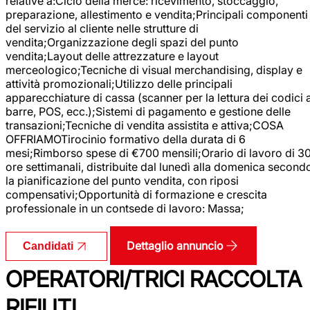
relative a:Ciclo della merce: ricevimento, stoccaggio,
preparazione, allestimento e vendita;Principali componenti
del servizio al cliente nelle strutture di
vendita;Organizzazione degli spazi del punto
vendita;Layout delle attrezzature e layout
merceologico;Tecniche di visual merchandising, display e
attività promozionali;Utilizzo delle principali
apparecchiature di cassa (scanner per la lettura dei codici 
barre, POS, ecc.);Sistemi di pagamento e gestione delle
transazioni;Tecniche di vendita assistita e attiva;COSA
OFFRIAMOTirocinio formativo della durata di 6
mesi;Rimborso spese di €700 mensili;Orario di lavoro di 3
ore settimanali, distribuite dal lunedì alla domenica second
la pianificazione del punto vendita, con riposi
compensativi;Opportunità di formazione e crescita
professionale in un contsede di lavoro: Massa;
Dettaglio annuncio
Candidati
OPERATORI/TRICI RACCOLTA
RIFIUTI