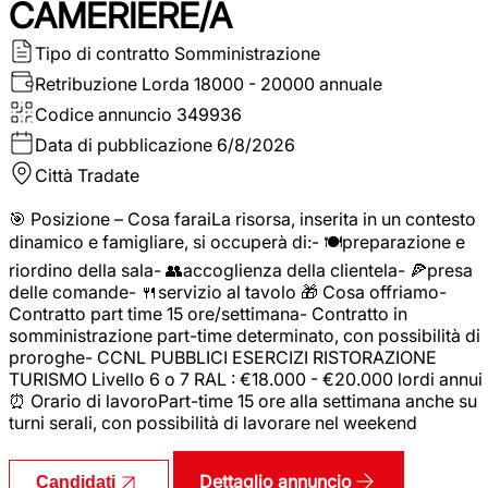
CAMERIERE/A
Tipo di contratto
Somministrazione
Retribuzione Lorda
18000 - 20000 annuale
Codice annuncio
349936
Data di pubblicazione
6/8/2026
Città
Tradate
🎯 Posizione – Cosa faraiLa risorsa, inserita in un contesto
dinamico e famigliare, si occuperà di:- 🍽️preparazione e
riordino della sala- 👥accoglienza della clientela- 🍕presa
delle comande- 🍴servizio al tavolo 🎁 Cosa offriamo-
Contratto part time 15 ore/settimana- Contratto in
somministrazione part-time determinato, con possibilità di
proroghe- CCNL PUBBLICI ESERCIZI RISTORAZIONE
TURISMO Livello 6 o 7 RAL : €18.000 - €20.000 lordi annui
⏰ Orario di lavoroPart-time 15 ore alla settimana anche su
turni serali, con possibilità di lavorare nel weekend
Dettaglio annuncio
Candidati