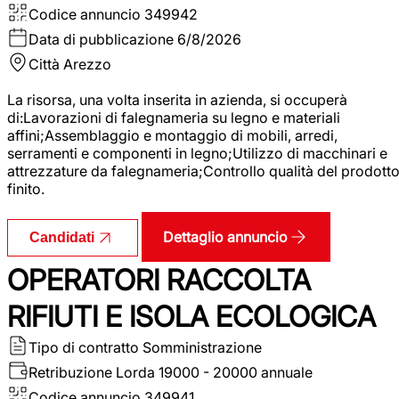
Codice annuncio
349942
Data di pubblicazione
6/8/2026
Città
Arezzo
La risorsa, una volta inserita in azienda, si occuperà
di:Lavorazioni di falegnameria su legno e materiali
affini;Assemblaggio e montaggio di mobili, arredi,
serramenti e componenti in legno;Utilizzo di macchinari e
attrezzature da falegnameria;Controllo qualità del prodott
finito.
Dettaglio annuncio
Candidati
OPERATORI RACCOLTA
RIFIUTI E ISOLA ECOLOGICA
Tipo di contratto
Somministrazione
Retribuzione Lorda
19000 - 20000 annuale
Codice annuncio
349941