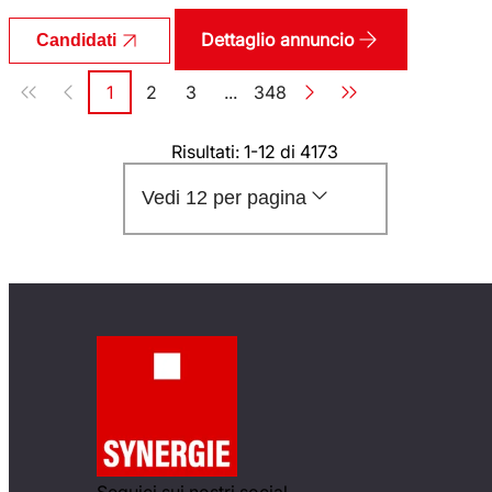
Dettaglio annuncio
Candidati
Paginazione
1
2
3
...
348
Pagina
Pagina
Pagina
Pagina
Risultati: 1-12 di 4173
Vedi 12 per pagina