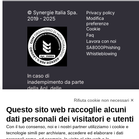
© Synergie Italia Spa.
Privacy policy
2019 - 2025
Modifica
preferenze
Cookie
Faq
Lavora con noi
SA8000
Phishing
Whistleblowing
In caso di
inadempimento da parte
della ApL delle
disposizioni
del Codice di Condotta, è
Rifiuta cookie non necessari ✕
possibile presentare un
Questo sito web raccoglie alcuni
reclamo
dati personali dei visitatori e utenti
all’Organismo di
Monitoraggio utilizzando
Con il tuo consenso, noi e i nostri partner utilizziamo i cookie e
una delle modalità
tecnologie simili per archiviare, accedere ed elaborare i dati
descritte al seguente