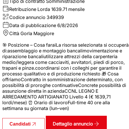
Tipo di contratto
Somministrazione
Retribuzione Lorda
1639.71 mensile
Codice annuncio
349939
Data di pubblicazione
6/8/2026
Città
Gorla Maggiore
🎯 Posizione – Cosa faraiLa risorsa selezionata si occuperà
di:assemblaggio e montaggio bancalimovimentazione e
riparazione bancaliutilizzare attrezzi della carpenteria
medio/leggera come cacciaviti, avvitatori, piedi di porco,
trapani e pinze.coordinarsi con i colleghi per garantire il
processo qualitativo e di produzione richiesto 🎁 Cosa
offriamoContratto in somministrazione determinato, con
possibilità di proroghe continuativeConcrete possibilità di
assunzione diretta in aziendaCCNL LEGNO E
ARREDAMENTO ARTIGIANATO Livello 4 (€ 1639,71
lordi/mese) ⏰ Orario di lavoroFull-time 40 ore alla
settimana su giornata (lun–ven)
Dettaglio annuncio
Candidati