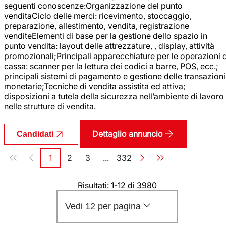
seguenti conoscenze:Organizzazione del punto
venditaCiclo delle merci: ricevimento, stoccaggio,
preparazione, allestimento, vendita, registrazione
venditeElementi di base per la gestione dello spazio in
punto vendita: layout delle attrezzature, , display, attività
promozionali;Principali apparecchiature per le operazioni d
cassa: scanner per la lettura dei codici a barre, POS, ecc.;
principali sistemi di pagamento e gestione delle transazioni
monetarie;Tecniche di vendita assistita ed attiva;
disposizioni a tutela della sicurezza nell’ambiente di lavoro
nelle strutture di vendita.
Dettaglio annuncio
Candidati
Paginazione
1
2
3
...
332
Pagina
Pagina
Pagina
Pagina
Risultati: 1-12 di 3980
Vedi 12 per pagina