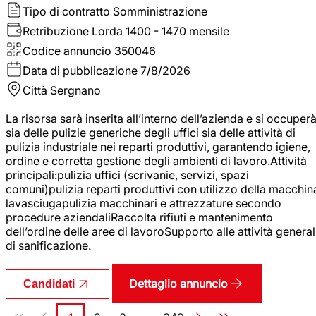
Tipo di contratto
Somministrazione
Retribuzione Lorda
1400 - 1470 mensile
Codice annuncio
350046
Data di pubblicazione
7/8/2026
Città
Sergnano
La risorsa sarà inserita all’interno dell’azienda e si occuper
sia delle pulizie generiche degli uffici sia delle attività di
pulizia industriale nei reparti produttivi, garantendo igiene,
ordine e corretta gestione degli ambienti di lavoro.Attività
principali:pulizia uffici (scrivanie, servizi, spazi
comuni)pulizia reparti produttivi con utilizzo della macchin
lavasciugapulizia macchinari e attrezzature secondo
procedure aziendaliRaccolta rifiuti e mantenimento
dell’ordine delle aree di lavoroSupporto alle attività general
di sanificazione.
Dettaglio annuncio
Candidati
Paginazione