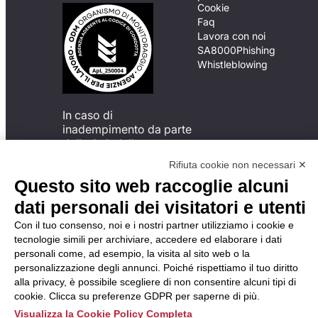
Cookie
Faq
Lavora con noi
SA8000
Phishing
Whistleblowing
In caso di
inadempimento da parte
della ApL delle
disposizioni
Rifiuta cookie non necessari ✕
del Codice di Condotta, è
Questo sito web raccoglie alcuni
possibile presentare un
reclamo
dati personali dei visitatori e utenti
all’Organismo di
Con il tuo consenso, noi e i nostri partner utilizziamo i cookie e
Monitoraggio utilizzando
tecnologie simili per archiviare, accedere ed elaborare i dati
una delle modalità
personali come, ad esempio, la visita al sito web o la
descritte al seguente
personalizzazione degli annunci. Poiché rispettiamo il tuo diritto
indirizzo web
alla privacy, è possibile scegliere di non consentire alcuni tipi di
https://odm-
cookie. Clicca su preferenze GDPR per saperne di più.
agenzielavoro.it/reclami/
.
Visualizza la Cookie Policy Completa