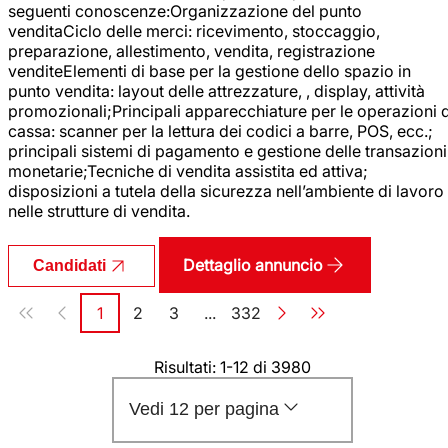
seguenti conoscenze:Organizzazione del punto
venditaCiclo delle merci: ricevimento, stoccaggio,
preparazione, allestimento, vendita, registrazione
venditeElementi di base per la gestione dello spazio in
punto vendita: layout delle attrezzature, , display, attività
promozionali;Principali apparecchiature per le operazioni d
cassa: scanner per la lettura dei codici a barre, POS, ecc.;
principali sistemi di pagamento e gestione delle transazioni
monetarie;Tecniche di vendita assistita ed attiva;
disposizioni a tutela della sicurezza nell’ambiente di lavoro
nelle strutture di vendita.
Dettaglio annuncio
Candidati
Paginazione
1
2
3
...
332
Pagina
Pagina
Pagina
Pagina
Risultati: 1-12 di 3980
Vedi 12 per pagina