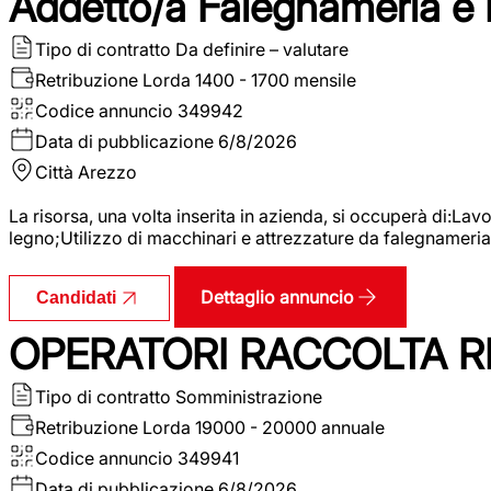
Addetto/a Falegnameria e
Tipo di contratto
Da definire – valutare
Retribuzione Lorda
1400 - 1700 mensile
Codice annuncio
349942
Data di pubblicazione
6/8/2026
Città
Arezzo
La risorsa, una volta inserita in azienda, si occuperà di:La
legno;Utilizzo di macchinari e attrezzature da falegnameria;
Dettaglio annuncio
Candidati
OPERATORI RACCOLTA RI
Tipo di contratto
Somministrazione
Retribuzione Lorda
19000 - 20000 annuale
Codice annuncio
349941
Data di pubblicazione
6/8/2026