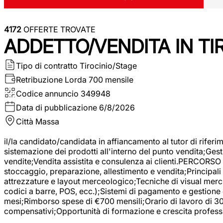
4172
OFFERTE TROVATE
ADDETTO/VENDITA IN T
Tipo di contratto
Tirocinio/Stage
Retribuzione Lorda
700 mensile
Codice annuncio
349948
Data di pubblicazione
6/8/2026
Città
Massa
il/la candidato/candidata in affiancamento al tutor di rifer
sistemazione dei prodotti all'interno del punto vendita;Gest
vendite;Vendita assistita e consulenza ai clienti.PERCORSO 
stoccaggio, preparazione, allestimento e vendita;Principali 
attrezzature e layout merceologico;Tecniche di visual mercha
codici a barre, POS, ecc.);Sistemi di pagamento e gestione 
mesi;Rimborso spese di €700 mensili;Orario di lavoro di 30 o
compensativi;Opportunità di formazione e crescita professi