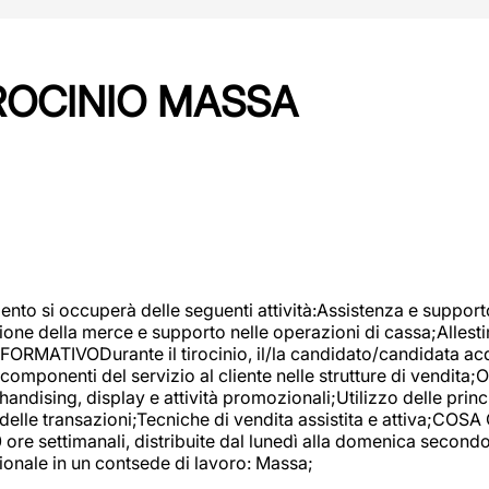
IROCINIO MASSA
imento si occuperà delle seguenti attività:Assistenza e support
ione della merce e supporto nelle operazioni di cassa;Allesti
FORMATIVODurante il tirocinio, il/la candidato/candidata acq
componenti del servizio al cliente nelle strutture di vendita
ndising, display e attività promozionali;Utilizzo delle princi
delle transazioni;Tecniche di vendita assistita e attiva;COS
re settimanali, distribuite dal lunedì alla domenica secondo 
onale in un contsede di lavoro: Massa;