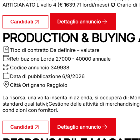
ARTIGIANATO Livello 4 (€ 1639,71 lordi/mese) ⏰ Orario di l
Dettaglio annuncio
Candidati
PRODUCTION & BUYING A
Tipo di contratto
Da definire – valutare
Retribuzione Lorda
27000 - 40000 annuale
Codice annuncio
349938
Data di pubblicazione
6/8/2026
Città
Ortignano Raggiolo
La risorsa, una volta inserita in azienda, si occuperà di: M
standard qualitativi;Gestione delle attività di merchandising
condizioni con fornitori.
Dettaglio annuncio
Candidati