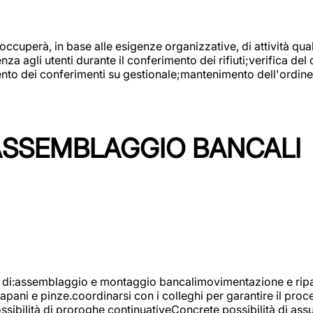
 occuperà, in base alle esigenze organizzative, di attività quali
a agli utenti durante il conferimento dei rifiuti;verifica del
ento dei conferimenti su gestionale;mantenimento dell'ordine, 
ASSEMBLAGGIO BANCALI
à di:assemblaggio e montaggio bancalimovimentazione e ripara
rapani e pinze.coordinarsi con i colleghi per garantire il pro
ossibilità di proroghe continuativeConcrete possibilità d