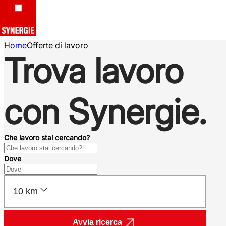
Home
Offerte di lavoro
Trova lavoro
con Synergie.
Che lavoro stai cercando?
Dove
10 km
Avvia ricerca