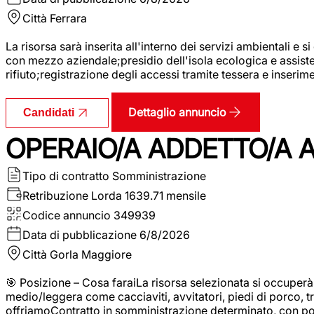
Città
Ferrara
La risorsa sarà inserita all'interno dei servizi ambientali e si
con mezzo aziendale;presidio dell'isola ecologica e assistenz
rifiuto;registrazione degli accessi tramite tessera e inserim
Dettaglio annuncio
Candidati
OPERAIO/A ADDETTO/A 
Tipo di contratto
Somministrazione
Retribuzione Lorda
1639.71 mensile
Codice annuncio
349939
Data di pubblicazione
6/8/2026
Città
Gorla Maggiore
🎯 Posizione – Cosa faraiLa risorsa selezionata si occuper
medio/leggera come cacciaviti, avvitatori, piedi di porco, t
offriamoContratto in somministrazione determinato, con p