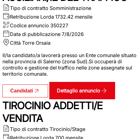
Tipo di contratto
Somministrazione
Retribuzione Lorda
1732.42 mensile
Codice annuncio
350227
Data di pubblicazione
7/8/2026
Città
Torre Orsaia
Il/la candidato/a lavorerà presso un Ente comunale situato
nella provincia di Salerno (zona Sud).Si occuperà di
controllo e gestione del traffico nelle zone assegnate sul
territorio comunale.
Dettaglio annuncio
Candidati
TIROCINIO ADDETTI/E
VENDITA
Tipo di contratto
Tirocinio/Stage
Retribuzione Lorda
700 mensile