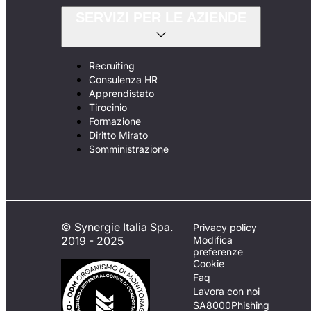
SERVIZI PER LE AZIENDE
Recruiting
Consulenza HR
Apprendistato
Tirocinio
Formazione
Diritto Mirato
Somministrazione
© Synergie Italia Spa.
Privacy policy
2019 - 2025
Modifica
preferenze
Cookie
Faq
Lavora con noi
SA8000
Phishing