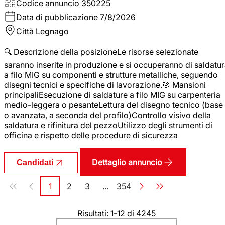
Codice annuncio
350225
Data di pubblicazione
7/8/2026
Città
Legnago
🔍 Descrizione della posizioneLe risorse selezionate
saranno inserite in produzione e si occuperanno di saldatu
a filo MIG su componenti e strutture metalliche, seguendo
disegni tecnici e specifiche di lavorazione.🎯 Mansioni
principaliEsecuzione di saldature a filo MIG su carpenteria
medio-leggera o pesanteLettura del disegno tecnico (base
o avanzata, a seconda del profilo)Controllo visivo della
saldatura e rifinitura del pezzoUtilizzo degli strumenti di
officina e rispetto delle procedure di sicurezza
Dettaglio annuncio
Candidati
Paginazione
1
2
3
...
354
Pagina
Pagina
Pagina
Pagina
Risultati: 1-12 di 4245