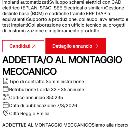
impianti automatizzatiSviluppo schemi elettrici con CAD
elettrico (EPLAN, SPAC, SEE Electrical o similari)Gestione
distinte base (BOM) e codifiche tramite ERP (SAP o
equivalenti)Supporto a produzione, collaudo, avviamento 
test impiantiCollaborazione con ufficio tecnico su progetti
di customizzazione e miglioramento prodotto
Dettaglio annuncio
Candidati
ADDETTA/O AL MONTAGGIO
MECCANICO
Tipo di contratto
Somministrazione
Retribuzione Lorda
32 - 35 annuale
Codice annuncio
350235
Data di pubblicazione
7/8/2026
Città
Reggio Emilia
ADDETTI/E AL MONTAGGIO MECCANICOSiamo alla ricerc