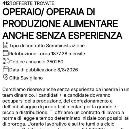
4121
OFFERTE TROVATE
OPERAIO/ OPERAIA DI
PRODUZIONE ALIMENTARE
ANCHE SENZA ESPERIENZA
Tipo di contratto
Somministrazione
Retribuzione Lorda
1877.28 mensile
Codice annuncio
350250
Data di pubblicazione
8/8/2026
Città
Savigliano
Cerchiamo risorse anche senza esperienza da inserire in u
team dinamico. I candidati / le candidate dovranno
occuparsi della produzione, del confezionamento e
dell'imballaggio di prodotti alimentari per la grande e
piccola distribuzione. Ti offriamo un contratto di lavoro a
norma di legge a tempo determinato iniziale con possibilità
di proroga. L'orario lavorativo è sui tre turni o a ciclo