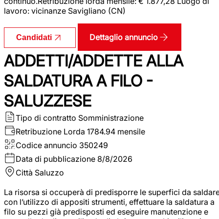
continuo.Retribuzione lorda mensile: € 1.877,28 Luogo di
lavoro: vicinanze Savigliano (CN)
Dettaglio annuncio
Candidati
ADDETTI/ADDETTE ALLA
SALDATURA A FILO -
SALUZZESE
Tipo di contratto
Somministrazione
Retribuzione Lorda
1784.94 mensile
Codice annuncio
350249
Data di pubblicazione
8/8/2026
Città
Saluzzo
La risorsa si occuperà di predisporre le superfici da saldar
con l’utilizzo di appositi strumenti, effettuare la saldatura a
filo su pezzi già predisposti ed eseguire manutenzione e