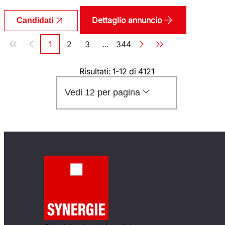
Dettaglio annuncio
Candidati
Paginazione
1
2
3
...
344
Pagina
Pagina
Pagina
Pagina
Risultati: 1-12 di 4121
Vedi 12 per pagina