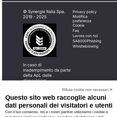
© Synergie Italia Spa.
Privacy policy
2019 - 2025
Modifica
preferenze
Cookie
Faq
Lavora con noi
SA8000
Phishing
Whistleblowing
In caso di
inadempimento da parte
della ApL delle
disposizioni
del Codice di Condotta, è
Rifiuta cookie non necessari ✕
possibile presentare un
reclamo
Questo sito web raccoglie alcuni
all’Organismo di
dati personali dei visitatori e utenti
Monitoraggio utilizzando
una delle modalità
Con il tuo consenso, noi e i nostri partner utilizziamo i cookie e