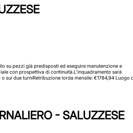
LUZZESE
a filo su pezzi già predisposti ed eseguire manutenzione e
iziale con prospettiva di continuità.L'inquadramento sarà
zo o sui due turniRetribuzione lorda mensile: €1784,94 Luogo d
ORNALIERO - SALUZZESE