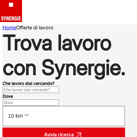
Home
Offerte di lavoro
Trova lavoro
con Synergie.
Che lavoro stai cercando?
Dove
10 km
Avvia ricerca