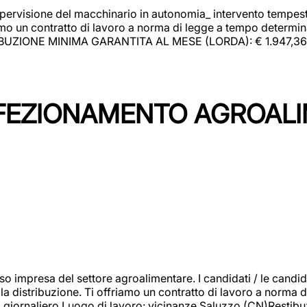
upervisione del macchinario in autonomia_ intervento tempesti
o un contratto di lavoro a norma di legge a tempo determinato
RIBUZIONE MINIMA GARANTITA AL MESE (LORDA): € 1.947,36 Il 
NFEZIONAMENTO AGROAL
so impresa del settore agroalimentare. I candidati / le can
la distribuzione. Ti offriamo un contratto di lavoro a norma d
io giornaliero.Luogo di lavoro: vicinanze Saluzzo (CN)Restibu