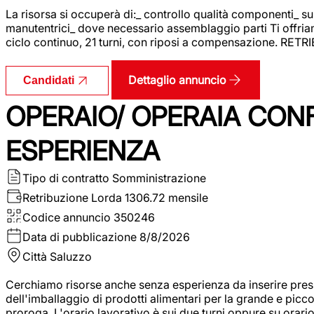
La risorsa si occuperà di:_ controllo qualità componenti_ s
manutentrici_ dove necessario assemblaggio parti Ti offriam
ciclo continuo, 21 turni, con riposi a compensazione. RET
Dettaglio annuncio
Candidati
OPERAIO/ OPERAIA CO
ESPERIENZA
Tipo di contratto
Somministrazione
Retribuzione Lorda
1306.72 mensile
Codice annuncio
350246
Data di pubblicazione
8/8/2026
Città
Saluzzo
Cerchiamo risorse anche senza esperienza da inserire pres
dell'imballaggio di prodotti alimentari per la grande e picco
proroga. L'orario lavorativo è sui due turni oppure su orar