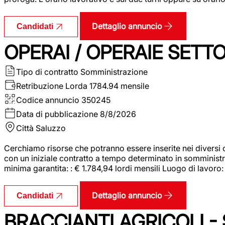
Dettaglio annuncio
Candidati
OPERAI / OPERAIE SET
Tipo di contratto
Somministrazione
Retribuzione Lorda
1784.94 mensile
Codice annuncio
350245
Data di pubblicazione
8/8/2026
Città
Saluzzo
Cerchiamo risorse che potranno essere inserite nei diversi 
con un iniziale contratto a tempo determinato in somministraz
minima garantita: : € 1.784,94 lordi mensili Luogo di lavoro
Dettaglio annuncio
Candidati
BRACCIANTI AGRICOLI -