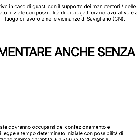
vo in caso di guasti con il supporto dei manutentori / delle
 iniziale con possibilità di proroga.L'orario lavorativo è a
luogo di lavoro è nelle vicinanze di Savigliano (CN).
IMENTARE ANCHE SENZA
didate dovranno occuparsi del confezionamento e
i legge a tempo determinato iniziale con possibilità di
zione minima garantita: € 1.306,72 lordi mensili