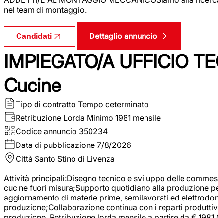
nel team di montaggio.
Dettaglio annuncio
Candidati
IMPIEGATO/A UFFICIO TEC
Cucine
Tipo di contratto
Tempo determinato
Retribuzione Lorda
Minimo 1981 mensile
Codice annuncio
350234
Data di pubblicazione
7/8/2026
Città
Santo Stino di Livenza
Attività principali:Disegno tecnico e sviluppo delle commes
cucine fuori misura;Supporto quotidiano alla produzione p
aggiornamento di materie prime, semilavorati ed elettrodom
produzione;Collaborazione continua con i reparti produttivi 
produzione. Retribuzione lorda mensile a partire da € 1981,