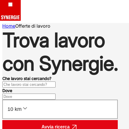
Home
Offerte di lavoro
Trova lavoro
con Synergie.
Che lavoro stai cercando?
Dove
10 km
Avvia ricerca