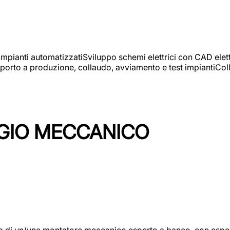
 impianti automatizzatiSviluppo schemi elettrici con CAD elet
orto a produzione, collaudo, avviamento e test impiantiColla
GIO MECCANICO
/una montatore meccanico esperto a banco, con esperienza c