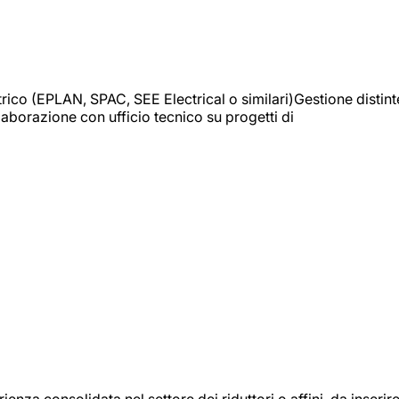
trico (EPLAN, SPAC, SEE Electrical o similari)Gestione distint
borazione con ufficio tecnico su progetti di
onsolidata nel settore dei riduttori o affini, da inserir