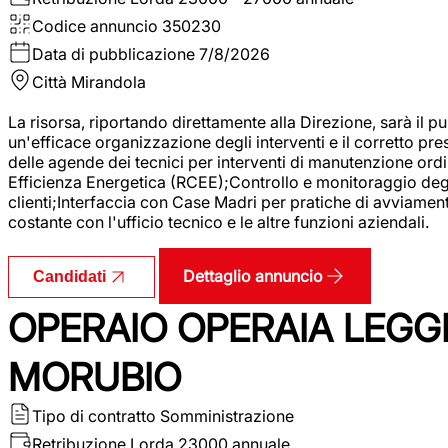
Codice annuncio
350230
Data di pubblicazione
7/8/2026
Città
Mirandola
La risorsa, riportando direttamente alla Direzione, sarà il pu
un'efficace organizzazione degli interventi e il corretto pr
delle agende dei tecnici per interventi di manutenzione ord
Efficienza Energetica (RCEE);Controllo e monitoraggio degli
clienti;Interfaccia con Case Madri per pratiche di avviamen
costante con l'ufficio tecnico e le altre funzioni aziendali.
Dettaglio annuncio
Candidati
OPERAIO OPERAIA LEGGE
MORUBIO
Tipo di contratto
Somministrazione
Retribuzione Lorda
23000 annuale