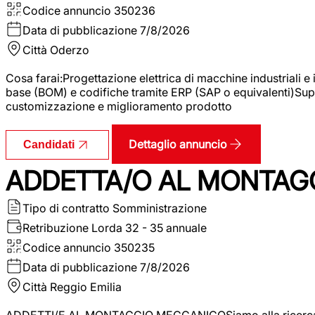
Codice annuncio
350236
Data di pubblicazione
7/8/2026
Città
Oderzo
Cosa farai:Progettazione elettrica di macchine industriali e
base (BOM) e codifiche tramite ERP (SAP o equivalenti)Supp
customizzazione e miglioramento prodotto
Dettaglio annuncio
Candidati
ADDETTA/O AL MONTAG
Tipo di contratto
Somministrazione
Retribuzione Lorda
32 - 35 annuale
Codice annuncio
350235
Data di pubblicazione
7/8/2026
Città
Reggio Emilia
ADDETTI/E AL MONTAGGIO MECCANICOSiamo alla ricerca di un