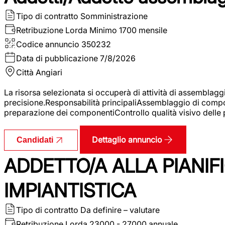
Tipo di contratto
Somministrazione
Retribuzione Lorda
Minimo 1700 mensile
Codice annuncio
350232
Data di pubblicazione
7/8/2026
Città
Angiari
La risorsa selezionata si occuperà di attività di assemblag
precisione.Responsabilità principaliAssemblaggio di compone
preparazione dei componentiControllo qualità visivo delle p
Dettaglio annuncio
Candidati
ADDETTO/A ALLA PIANIF
IMPIANTISTICA
Tipo di contratto
Da definire – valutare
Retribuzione Lorda
23000 - 27000 annuale