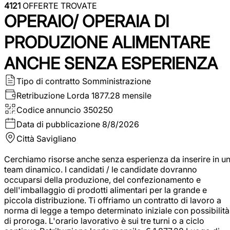
4121
OFFERTE TROVATE
OPERAIO/ OPERAIA DI
PRODUZIONE ALIMENTARE
ANCHE SENZA ESPERIENZA
Tipo di contratto
Somministrazione
Retribuzione Lorda
1877.28 mensile
Codice annuncio
350250
Data di pubblicazione
8/8/2026
Città
Savigliano
Cerchiamo risorse anche senza esperienza da inserire in u
team dinamico. I candidati / le candidate dovranno
occuparsi della produzione, del confezionamento e
dell'imballaggio di prodotti alimentari per la grande e
piccola distribuzione. Ti offriamo un contratto di lavoro a
norma di legge a tempo determinato iniziale con possibilità
di proroga. L'orario lavorativo è sui tre turni o a ciclo