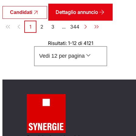
Dettaglio annuncio
Candidati
Paginazione
1
2
3
...
344
Pagina
Pagina
Pagina
Pagina
Risultati: 1-12 di 4121
Vedi 12 per pagina