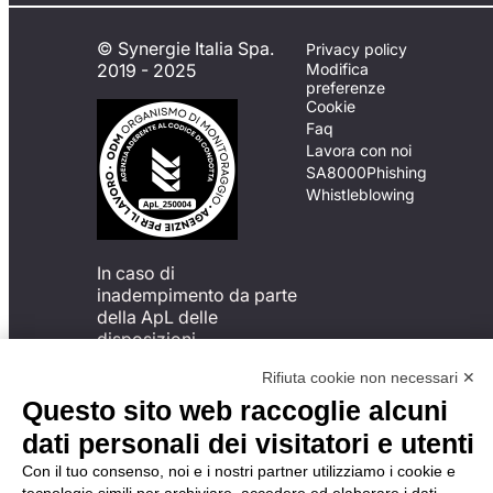
© Synergie Italia Spa.
Privacy policy
2019 - 2025
Modifica
preferenze
Cookie
Faq
Lavora con noi
SA8000
Phishing
Whistleblowing
In caso di
inadempimento da parte
della ApL delle
disposizioni
del Codice di Condotta, è
Rifiuta cookie non necessari ✕
possibile presentare un
reclamo
Questo sito web raccoglie alcuni
all’Organismo di
dati personali dei visitatori e utenti
Monitoraggio utilizzando
una delle modalità
Con il tuo consenso, noi e i nostri partner utilizziamo i cookie e