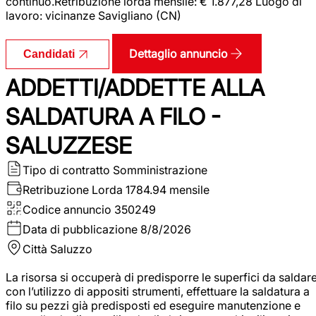
continuo.Retribuzione lorda mensile: € 1.877,28 Luogo di
lavoro: vicinanze Savigliano (CN)
Dettaglio annuncio
Candidati
ADDETTI/ADDETTE ALLA
SALDATURA A FILO -
SALUZZESE
Tipo di contratto
Somministrazione
Retribuzione Lorda
1784.94 mensile
Codice annuncio
350249
Data di pubblicazione
8/8/2026
Città
Saluzzo
La risorsa si occuperà di predisporre le superfici da saldar
con l’utilizzo di appositi strumenti, effettuare la saldatura a
filo su pezzi già predisposti ed eseguire manutenzione e