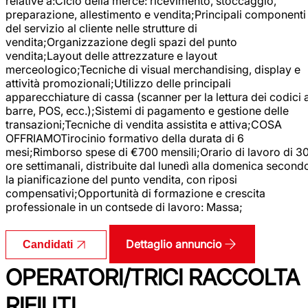
relative a:Ciclo della merce: ricevimento, stoccaggio,
preparazione, allestimento e vendita;Principali componenti
del servizio al cliente nelle strutture di
vendita;Organizzazione degli spazi del punto
vendita;Layout delle attrezzature e layout
merceologico;Tecniche di visual merchandising, display e
attività promozionali;Utilizzo delle principali
apparecchiature di cassa (scanner per la lettura dei codici 
barre, POS, ecc.);Sistemi di pagamento e gestione delle
transazioni;Tecniche di vendita assistita e attiva;COSA
OFFRIAMOTirocinio formativo della durata di 6
mesi;Rimborso spese di €700 mensili;Orario di lavoro di 3
ore settimanali, distribuite dal lunedì alla domenica second
la pianificazione del punto vendita, con riposi
compensativi;Opportunità di formazione e crescita
professionale in un contsede di lavoro: Massa;
Dettaglio annuncio
Candidati
OPERATORI/TRICI RACCOLTA
RIFIUTI