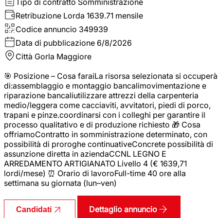
Tipo di contratto
Somministrazione
Retribuzione Lorda
1639.71 mensile
Codice annuncio
349939
Data di pubblicazione
6/8/2026
Città
Gorla Maggiore
🎯 Posizione – Cosa faraiLa risorsa selezionata si occuperà
di:assemblaggio e montaggio bancalimovimentazione e
riparazione bancaliutilizzare attrezzi della carpenteria
medio/leggera come cacciaviti, avvitatori, piedi di porco,
trapani e pinze.coordinarsi con i colleghi per garantire il
processo qualitativo e di produzione richiesto 🎁 Cosa
offriamoContratto in somministrazione determinato, con
possibilità di proroghe continuativeConcrete possibilità di
assunzione diretta in aziendaCCNL LEGNO E
ARREDAMENTO ARTIGIANATO Livello 4 (€ 1639,71
lordi/mese) ⏰ Orario di lavoroFull-time 40 ore alla
settimana su giornata (lun–ven)
Dettaglio annuncio
Candidati