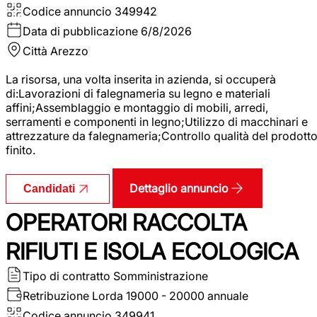
Codice annuncio
349942
Data di pubblicazione
6/8/2026
Città
Arezzo
La risorsa, una volta inserita in azienda, si occuperà
di:Lavorazioni di falegnameria su legno e materiali
affini;Assemblaggio e montaggio di mobili, arredi,
serramenti e componenti in legno;Utilizzo di macchinari e
attrezzature da falegnameria;Controllo qualità del prodott
finito.
Dettaglio annuncio
Candidati
OPERATORI RACCOLTA
RIFIUTI E ISOLA ECOLOGICA
Tipo di contratto
Somministrazione
Retribuzione Lorda
19000 - 20000 annuale
Codice annuncio
349941