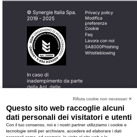
© Synergie Italia Spa.
Privacy policy
2019 - 2025
Modifica
preferenze
Cookie
Faq
Lavora con noi
SA8000
Phishing
Whistleblowing
In caso di
inadempimento da parte
della ApL delle
disposizioni
del Codice di Condotta, è
Rifiuta cookie non necessari ✕
possibile presentare un
Questo sito web raccoglie alcuni
reclamo
dati personali dei visitatori e utenti
all’Organismo di
Monitoraggio utilizzando
Con il tuo consenso, noi e i nostri partner utilizziamo i cookie e
una delle modalità
tecnologie simili per archiviare, accedere ed elaborare i dati
descritte al seguente