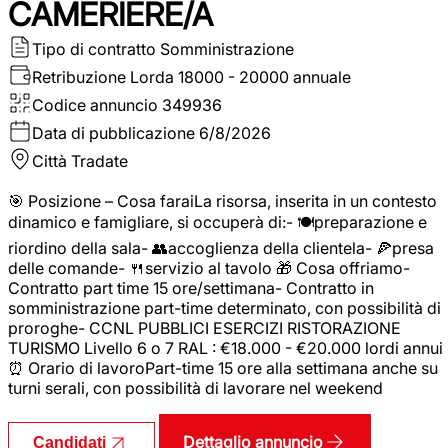
CAMERIERE/A
Tipo di contratto
Somministrazione
Retribuzione Lorda
18000 - 20000 annuale
Codice annuncio
349936
Data di pubblicazione
6/8/2026
Città
Tradate
🎯 Posizione – Cosa faraiLa risorsa, inserita in un contesto
dinamico e famigliare, si occuperà di:- 🍽️preparazione e
riordino della sala- 👥accoglienza della clientela- 🍕presa
delle comande- 🍴servizio al tavolo 🎁 Cosa offriamo-
Contratto part time 15 ore/settimana- Contratto in
somministrazione part-time determinato, con possibilità di
proroghe- CCNL PUBBLICI ESERCIZI RISTORAZIONE
TURISMO Livello 6 o 7 RAL : €18.000 - €20.000 lordi annui
⏰ Orario di lavoroPart-time 15 ore alla settimana anche su
turni serali, con possibilità di lavorare nel weekend
Dettaglio annuncio
Candidati