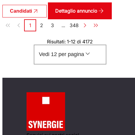
Dettaglio annuncio
Candidati
Paginazione
1
2
3
...
348
Pagina
Pagina
Pagina
Pagina
Risultati: 1-12 di 4172
Vedi 12 per pagina