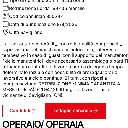
Tipo di contratto
Somministrazione
Retribuzione Lorda
1947.36 mensile
Codice annuncio
350247
Data di pubblicazione
8/8/2026
Città
Savigliano
La risorsa si occuperà di:_ controllo qualità componenti_
supervisione del macchinario in autonomia_ intervento
tempestivo in caso di guasti con il supporto dei manutentor
/ delle manutentrici_ dove necessario assemblaggio parti T
offriamo un contratto di lavoro a norma di legge a tempo
determinato iniziale con possibilità di proroga.L'orario
lavorativo è a ciclo continuo, 21 turni, con riposi a
compensazione. RETRIBUZIONE MINIMA GARANTITA AL
MESE (LORDA): € 1.947,36 Il luogo di lavoro è nelle
vicinanze di Savigliano (CN).
Dettaglio annuncio
Candidati
OPERAIO/ OPERAIA