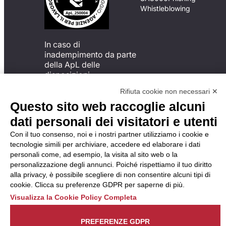
Whistleblowing
In caso di
inadempimento da parte
della ApL delle
disposizioni
del Codice di Condotta, è
Rifiuta cookie non necessari ✕
possibile presentare un
Questo sito web raccoglie alcuni
reclamo
all’Organismo di
dati personali dei visitatori e utenti
Monitoraggio utilizzando
Con il tuo consenso, noi e i nostri partner utilizziamo i cookie e
una delle modalità
tecnologie simili per archiviare, accedere ed elaborare i dati
descritte al seguente
personali come, ad esempio, la visita al sito web o la
indirizzo web
personalizzazione degli annunci. Poiché rispettiamo il tuo diritto
https://odm-
alla privacy, è possibile scegliere di non consentire alcuni tipi di
agenzielavoro.it/reclami/
.
cookie. Clicca su preferenze GDPR per saperne di più.
Visualizza la Cookie Policy Completa
PREFERENZE GDPR