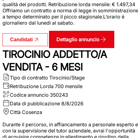
qualità dei prodotti. Retribuzione lorda mensile: € 1.497,34
Offriamo un contratto a norma di legge in somministrazion
a tempo determinato per il picco stagionale.L’orario è
giornaliero dal lunedì al sabato.
Dettaglio annuncio
Candidati
TIROCINIO ADDETTO/A
VENDITA - 6 MESI
Tipo di contratto
Tirocinio/Stage
Retribuzione Lorda
700 mensile
Codice annuncio
350243
Data di pubblicazione
8/8/2026
Città
Cosenza
Durante il percorso, in affiancamento a personale esperto e
con la supervisione del tutor aziendale, avrai l'opportunità
di acquisire competenze in:allestimento e riordino della