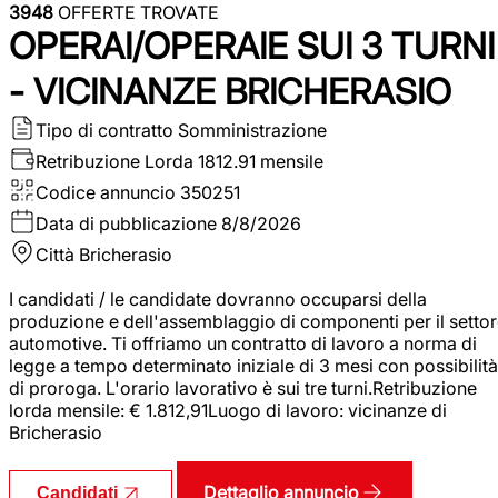
3948
OFFERTE TROVATE
OPERAI/OPERAIE SUI 3 TURNI
- VICINANZE BRICHERASIO
Tipo di contratto
Somministrazione
Retribuzione Lorda
1812.91 mensile
Codice annuncio
350251
Data di pubblicazione
8/8/2026
Città
Bricherasio
I candidati / le candidate dovranno occuparsi della
produzione e dell'assemblaggio di componenti per il setto
automotive. Ti offriamo un contratto di lavoro a norma di
legge a tempo determinato iniziale di 3 mesi con possibilità
di proroga. L'orario lavorativo è sui tre turni.Retribuzione
lorda mensile: € 1.812,91Luogo di lavoro: vicinanze di
Bricherasio
Dettaglio annuncio
Candidati