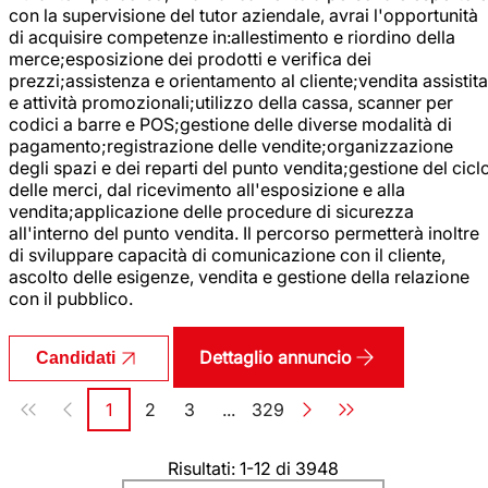
con la supervisione del tutor aziendale, avrai l'opportunità
di acquisire competenze in:allestimento e riordino della
merce;esposizione dei prodotti e verifica dei
prezzi;assistenza e orientamento al cliente;vendita assistita
e attività promozionali;utilizzo della cassa, scanner per
codici a barre e POS;gestione delle diverse modalità di
pagamento;registrazione delle vendite;organizzazione
degli spazi e dei reparti del punto vendita;gestione del cicl
delle merci, dal ricevimento all'esposizione e alla
vendita;applicazione delle procedure di sicurezza
all'interno del punto vendita. Il percorso permetterà inoltre
di sviluppare capacità di comunicazione con il cliente,
ascolto delle esigenze, vendita e gestione della relazione
con il pubblico.
Dettaglio annuncio
Candidati
Paginazione
1
2
3
...
329
Pagina
Pagina
Pagina
Pagina
Risultati: 1-12 di 3948