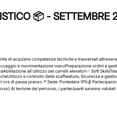
STICO 📦 - SETTEMBRE 
ità di acquisire competenze tecniche e trasversali attravers
toccaggio e movimentazione merciPreparazione ordini e gest
aAbilitazione all'utilizzo dei carrelli elevatori✅ Soft Skill
heUtilizzo e controllo delle scaffalature, Sicurezza e gestio
n'ora di pausa pranzo📍 Sede: Pontedera (PI)💰 Partecipazion
orso) Al termine del percorso, i partecipanti saranno valutati 