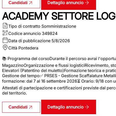
Dettaglio annuncio
Candidati
ACADEMY SETTORE LOGI
Tipo di contratto
Somministrazione
Codice annuncio
349824
Data di pubblicazione
5/8/2026
Città
Pontedera
📚 Programma del corsoDurante il percorso avrai l'opportun
MagazzinoOrganizzazione e flussi logisticiRicevimento, s
Elevatori (Patentino del muletto)Formazione teorica e pratic
Gestione del tempo✅ PRSES - Gestione Scaffalature Metallic
formazione: dal 7 al 16 settembre 2026⏳ Orario: 9/18 con u
Attestati di partecipazione e certificazioni previste dal perc
del territorio.
Dettaglio annuncio
Candidati