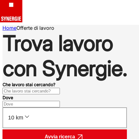
Home
Offerte di lavoro
Trova lavoro
con Synergie.
Che lavoro stai cercando?
Dove
10 km
Avvia ricerca