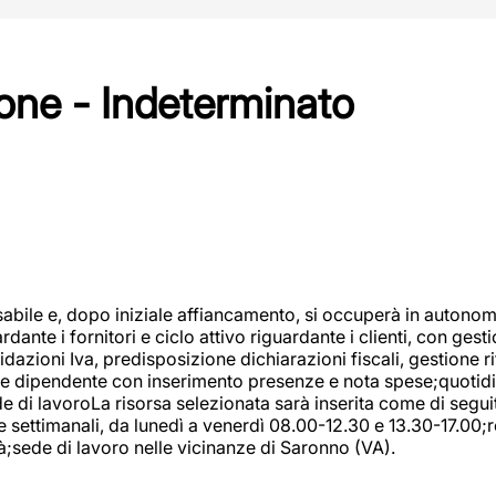
one - Indeterminato
abile e, dopo iniziale affiancamento, si occuperà in autonom
dante i fornitori e ciclo attivo riguardante i clienti, con ges
uidazioni Iva, predisposizione dichiarazioni fiscali, gestione
e dipendente con inserimento presenze e nota spese;quotidiano
ede di lavoroLa risorsa selezionata sarà inserita come di seg
e settimanali, da lunedì a venerdì 08.00-12.30 e 13.30-17.00;
à;sede di lavoro nelle vicinanze di Saronno (VA).