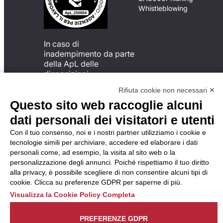
Whistleblowing
In caso di
inadempimento da parte
della ApL delle
disposizioni
del Codice di Condotta, è
Rifiuta cookie non necessari ✕
possibile presentare un
Questo sito web raccoglie alcuni
reclamo
all’Organismo di
dati personali dei visitatori e utenti
Monitoraggio utilizzando
Con il tuo consenso, noi e i nostri partner utilizziamo i cookie e
una delle modalità
tecnologie simili per archiviare, accedere ed elaborare i dati
descritte al seguente
personali come, ad esempio, la visita al sito web o la
indirizzo web
personalizzazione degli annunci. Poiché rispettiamo il tuo diritto
https://odm-
alla privacy, è possibile scegliere di non consentire alcuni tipi di
agenzielavoro.it/reclami/
.
cookie. Clicca su preferenze GDPR per saperne di più.
Visualizza la Cookie Policy Completa
PREFERENZE GDPR