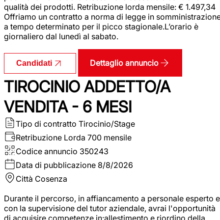
qualità dei prodotti. Retribuzione lorda mensile: € 1.497,34
Offriamo un contratto a norma di legge in somministrazion
a tempo determinato per il picco stagionale.L’orario è
giornaliero dal lunedì al sabato.
Dettaglio annuncio
Candidati
TIROCINIO ADDETTO/A
VENDITA - 6 MESI
Tipo di contratto
Tirocinio/Stage
Retribuzione Lorda
700 mensile
Codice annuncio
350243
Data di pubblicazione
8/8/2026
Città
Cosenza
Durante il percorso, in affiancamento a personale esperto e
con la supervisione del tutor aziendale, avrai l'opportunità
di acquisire competenze in:allestimento e riordino della