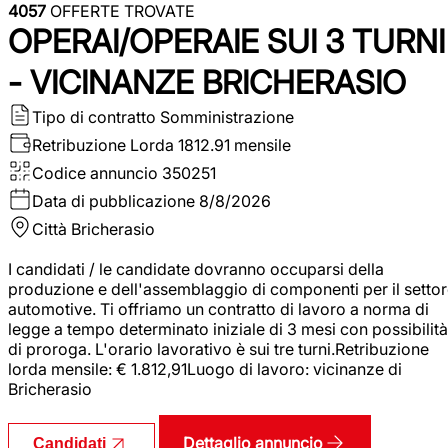
4057
OFFERTE TROVATE
OPERAI/OPERAIE SUI 3 TURNI
- VICINANZE BRICHERASIO
Tipo di contratto
Somministrazione
Retribuzione Lorda
1812.91 mensile
Codice annuncio
350251
Data di pubblicazione
8/8/2026
Città
Bricherasio
I candidati / le candidate dovranno occuparsi della
produzione e dell'assemblaggio di componenti per il setto
automotive. Ti offriamo un contratto di lavoro a norma di
legge a tempo determinato iniziale di 3 mesi con possibilità
di proroga. L'orario lavorativo è sui tre turni.Retribuzione
lorda mensile: € 1.812,91Luogo di lavoro: vicinanze di
Bricherasio
Dettaglio annuncio
Candidati