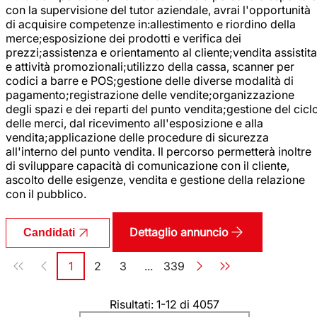
con la supervisione del tutor aziendale, avrai l'opportunità
di acquisire competenze in:allestimento e riordino della
merce;esposizione dei prodotti e verifica dei
prezzi;assistenza e orientamento al cliente;vendita assistita
e attività promozionali;utilizzo della cassa, scanner per
codici a barre e POS;gestione delle diverse modalità di
pagamento;registrazione delle vendite;organizzazione
degli spazi e dei reparti del punto vendita;gestione del cicl
delle merci, dal ricevimento all'esposizione e alla
vendita;applicazione delle procedure di sicurezza
all'interno del punto vendita. Il percorso permetterà inoltre
di sviluppare capacità di comunicazione con il cliente,
ascolto delle esigenze, vendita e gestione della relazione
con il pubblico.
Dettaglio annuncio
Candidati
Paginazione
1
2
3
...
339
Pagina
Pagina
Pagina
Pagina
Risultati: 1-12 di 4057