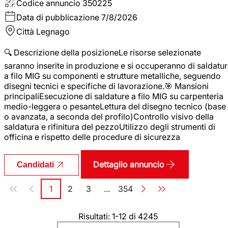
Codice annuncio
350225
Data di pubblicazione
7/8/2026
Città
Legnago
🔍 Descrizione della posizioneLe risorse selezionate
saranno inserite in produzione e si occuperanno di saldatu
a filo MIG su componenti e strutture metalliche, seguendo
disegni tecnici e specifiche di lavorazione.🎯 Mansioni
principaliEsecuzione di saldature a filo MIG su carpenteria
medio-leggera o pesanteLettura del disegno tecnico (base
o avanzata, a seconda del profilo)Controllo visivo della
saldatura e rifinitura del pezzoUtilizzo degli strumenti di
officina e rispetto delle procedure di sicurezza
Dettaglio annuncio
Candidati
Paginazione
1
2
3
...
354
Pagina
Pagina
Pagina
Pagina
Risultati: 1-12 di 4245