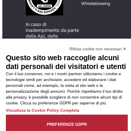
Whistleblowing
In caso di
inadempimento da parte
della ApL delle
disposizioni
del Codice di Condotta, è
Rifiuta cookie non necessari ✕
possibile presentare un
Questo sito web raccoglie alcuni
reclamo
dati personali dei visitatori e utenti
all’Organismo di
Monitoraggio utilizzando
Con il tuo consenso, noi e i nostri partner utilizziamo i cookie e
una delle modalità
tecnologie simili per archiviare, accedere ed elaborare i dati
descritte al seguente
personali come, ad esempio, la visita al sito web o la
indirizzo web
personalizzazione degli annunci. Poiché rispettiamo il tuo diritto
https://odm-
alla privacy, è possibile scegliere di non consentire alcuni tipi di
agenzielavoro.it/reclami/
.
cookie. Clicca su preferenze GDPR per saperne di più.
Visualizza la Cookie Policy Completa
PREFERENZE GDPR