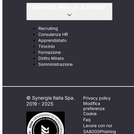
SERVIZI PER LE AZIENDE
Recruiting
Consulenza HR
Apprendistato
Tirocinio
Formazione
Diritto Mirato
Somministrazione
© Synergie Italia Spa.
Privacy policy
2019 - 2025
Modifica
preferenze
Cookie
Faq
Lavora con noi
SA8000
Phishing