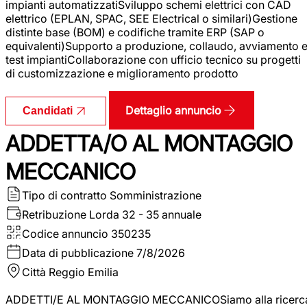
impianti automatizzatiSviluppo schemi elettrici con CAD
elettrico (EPLAN, SPAC, SEE Electrical o similari)Gestione
distinte base (BOM) e codifiche tramite ERP (SAP o
equivalenti)Supporto a produzione, collaudo, avviamento 
test impiantiCollaborazione con ufficio tecnico su progetti
di customizzazione e miglioramento prodotto
Dettaglio annuncio
Candidati
ADDETTA/O AL MONTAGGIO
MECCANICO
Tipo di contratto
Somministrazione
Retribuzione Lorda
32 - 35 annuale
Codice annuncio
350235
Data di pubblicazione
7/8/2026
Città
Reggio Emilia
ADDETTI/E AL MONTAGGIO MECCANICOSiamo alla ricerc