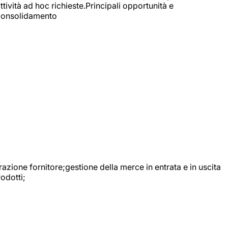
ttività ad hoc richieste.Principali opportunità e
e Consolidamento
urazione fornitore;gestione della merce in entrata e in uscita
odotti;