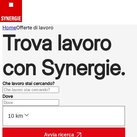
Home
Offerte di lavoro
Trova lavoro
con Synergie.
Che lavoro stai cercando?
Dove
10 km
Avvia ricerca