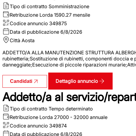
Tipo di contratto
Somministrazione
Retribuzione Lorda
1590.27 mensile
Codice annuncio
349875
Data di pubblicazione
6/8/2026
Città
Aosta
ADDETTO/A ALLA MANUTENZIONE STRUTTURA ALBERGHIERA La r
rubinetteria;Sostituzione di rubinetti, componenti doccia e
danneggiate;Esecuzione di piccole riparazioni murarie;Attivi
Dettaglio annuncio
Candidati
Addetto/a al servizio/repar
Tipo di contratto
Tempo determinato
Retribuzione Lorda
27000 - 32000 annuale
Codice annuncio
349874
Data di pubblicazione
6/8/2026