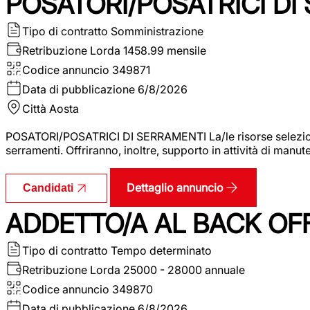
POSATORI/POSATRICI DI
Tipo di contratto
Somministrazione
Retribuzione Lorda
1458.99 mensile
Codice annuncio
349871
Data di pubblicazione
6/8/2026
Città
Aosta
POSATORI/POSATRICI DI SERRAMENTI La/le risorse selezionat
serramenti. Offriranno, inoltre, supporto in attività di man
Dettaglio annuncio
Candidati
ADDETTO/A AL BACK OF
Tipo di contratto
Tempo determinato
Retribuzione Lorda
25000 - 28000 annuale
Codice annuncio
349870
Data di pubblicazione
6/8/2026