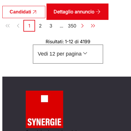
Dettaglio annuncio
Candidati
Paginazione
1
2
3
...
350
Pagina
Pagina
Pagina
Pagina
Risultati: 1-12 di 4199
Vedi 12 per pagina