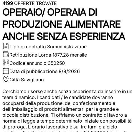
4199
OFFERTE TROVATE
OPERAIO/ OPERAIA DI
PRODUZIONE ALIMENTARE
ANCHE SENZA ESPERIENZA
Tipo di contratto
Somministrazione
Retribuzione Lorda
1877.28 mensile
Codice annuncio
350250
Data di pubblicazione
8/8/2026
Città
Savigliano
Cerchiamo risorse anche senza esperienza da inserire in u
team dinamico. I candidati / le candidate dovranno
occuparsi della produzione, del confezionamento e
dell'imballaggio di prodotti alimentari per la grande e
piccola distribuzione. Ti offriamo un contratto di lavoro a
norma di legge a tempo determinato iniziale con possibilità
di proroga. L'orario lavorativo è sui tre turni o a ciclo