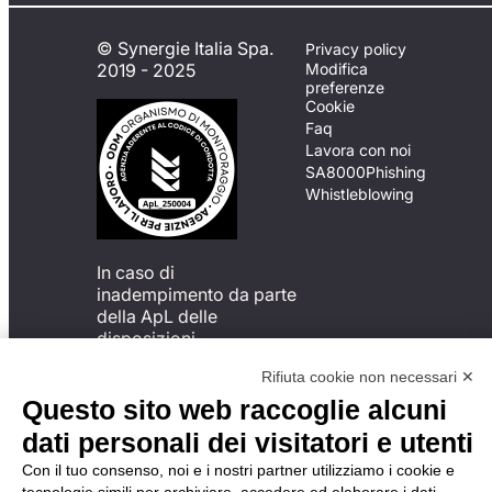
© Synergie Italia Spa.
Privacy policy
2019 - 2025
Modifica
preferenze
Cookie
Faq
Lavora con noi
SA8000
Phishing
Whistleblowing
In caso di
inadempimento da parte
della ApL delle
disposizioni
del Codice di Condotta, è
Rifiuta cookie non necessari ✕
possibile presentare un
reclamo
Questo sito web raccoglie alcuni
all’Organismo di
dati personali dei visitatori e utenti
Monitoraggio utilizzando
una delle modalità
Con il tuo consenso, noi e i nostri partner utilizziamo i cookie e