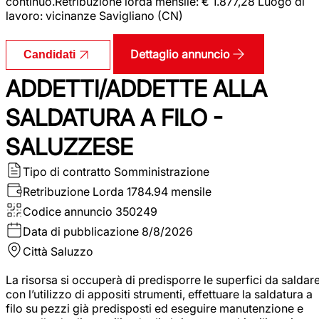
continuo.Retribuzione lorda mensile: € 1.877,28 Luogo di
lavoro: vicinanze Savigliano (CN)
Dettaglio annuncio
Candidati
ADDETTI/ADDETTE ALLA
SALDATURA A FILO -
SALUZZESE
Tipo di contratto
Somministrazione
Retribuzione Lorda
1784.94 mensile
Codice annuncio
350249
Data di pubblicazione
8/8/2026
Città
Saluzzo
La risorsa si occuperà di predisporre le superfici da saldar
con l’utilizzo di appositi strumenti, effettuare la saldatura a
filo su pezzi già predisposti ed eseguire manutenzione e