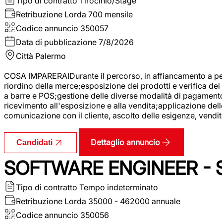
Tipo di contratto
Tirocinio/Stage
Retribuzione Lorda
700 mensile
Codice annuncio
350057
Data di pubblicazione
7/8/2026
Città
Palermo
COSA IMPARERAIDurante il percorso, in affiancamento a pers
riordino della merce;esposizione dei prodotti e verifica dei 
a barre e POS;gestione delle diverse modalità di pagamento;
ricevimento all'esposizione e alla vendita;applicazione dell
comunicazione con il cliente, ascolto delle esigenze, vendit
Dettaglio annuncio
Candidati
SOFTWARE ENGINEER - 
Tipo di contratto
Tempo indeterminato
Retribuzione Lorda
35000 - 462000 annuale
Codice annuncio
350056