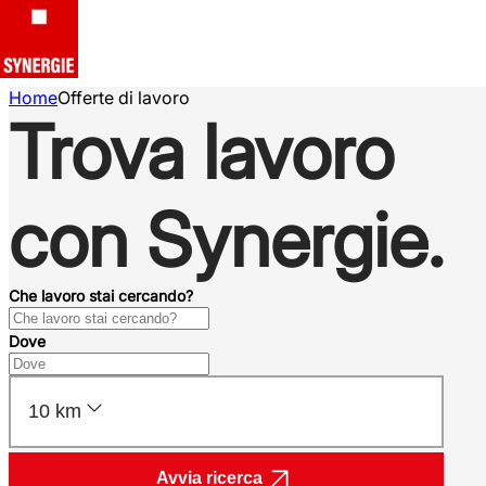
Home
Offerte di lavoro
Trova lavoro
con Synergie.
Che lavoro stai cercando?
Dove
10 km
Avvia ricerca