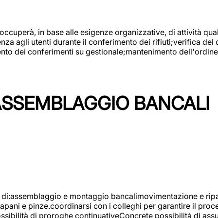
 occuperà, in base alle esigenze organizzative, di attività quali
a agli utenti durante il conferimento dei rifiuti;verifica del
ento dei conferimenti su gestionale;mantenimento dell'ordine, 
ASSEMBLAGGIO BANCALI
à di:assemblaggio e montaggio bancalimovimentazione e ripara
rapani e pinze.coordinarsi con i colleghi per garantire il pro
ossibilità di proroghe continuativeConcrete possibilità d