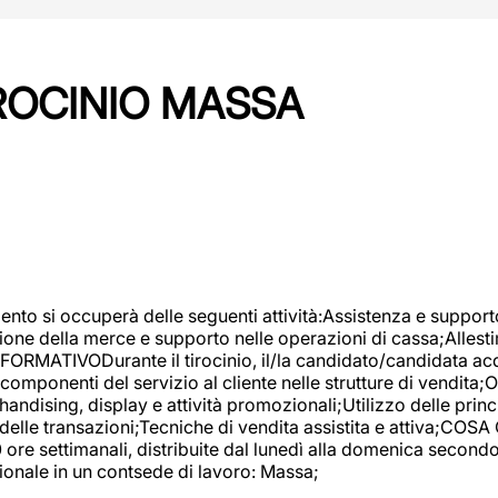
IROCINIO MASSA
imento si occuperà delle seguenti attività:Assistenza e support
ione della merce e supporto nelle operazioni di cassa;Allesti
FORMATIVODurante il tirocinio, il/la candidato/candidata acq
componenti del servizio al cliente nelle strutture di vendita
ndising, display e attività promozionali;Utilizzo delle princi
delle transazioni;Tecniche di vendita assistita e attiva;COS
re settimanali, distribuite dal lunedì alla domenica secondo 
onale in un contsede di lavoro: Massa;