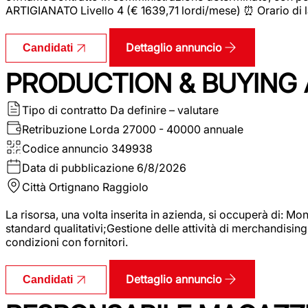
ARTIGIANATO Livello 4 (€ 1639,71 lordi/mese) ⏰ Orario di l
Dettaglio annuncio
Candidati
PRODUCTION & BUYING A
Tipo di contratto
Da definire – valutare
Retribuzione Lorda
27000 - 40000 annuale
Codice annuncio
349938
Data di pubblicazione
6/8/2026
Città
Ortignano Raggiolo
La risorsa, una volta inserita in azienda, si occuperà di: M
standard qualitativi;Gestione delle attività di merchandising
condizioni con fornitori.
Dettaglio annuncio
Candidati