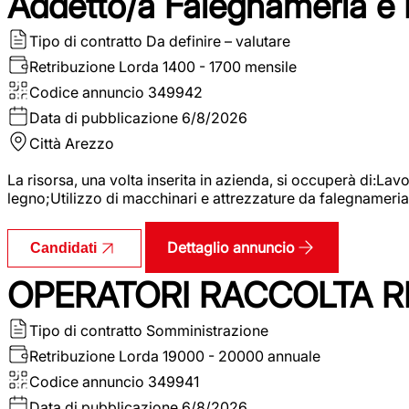
Addetto/a Falegnameria e
Tipo di contratto
Da definire – valutare
Retribuzione Lorda
1400 - 1700 mensile
Codice annuncio
349942
Data di pubblicazione
6/8/2026
Città
Arezzo
La risorsa, una volta inserita in azienda, si occuperà di:La
legno;Utilizzo di macchinari e attrezzature da falegnameria;
Dettaglio annuncio
Candidati
OPERATORI RACCOLTA RI
Tipo di contratto
Somministrazione
Retribuzione Lorda
19000 - 20000 annuale
Codice annuncio
349941
Data di pubblicazione
6/8/2026