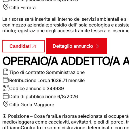
Città
Ferrara
La risorsa sarà inserita all'interno dei servizi ambientali e si
con mezzo aziendale;presidio dell'isola ecologica e assistenz
rifiuto;registrazione degli accessi tramite tessera e inserim
Dettaglio annuncio
Candidati
OPERAIO/A ADDETTO/A 
Tipo di contratto
Somministrazione
Retribuzione Lorda
1639.71 mensile
Codice annuncio
349939
Data di pubblicazione
6/8/2026
Città
Gorla Maggiore
🎯 Posizione – Cosa faraiLa risorsa selezionata si occuper
medio/leggera come cacciaviti, avvitatori, piedi di porco, t
offriamoContratto in somministrazione determinato, con p