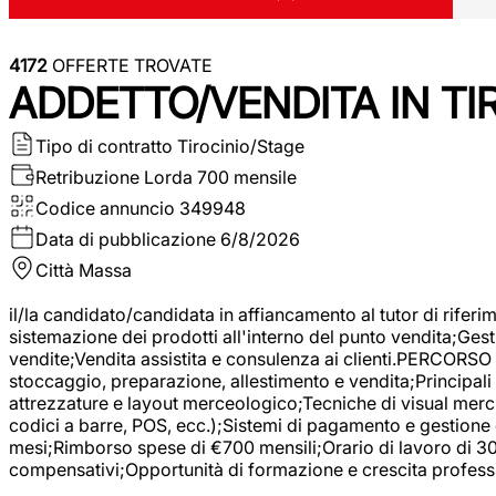
4172
OFFERTE TROVATE
ADDETTO/VENDITA IN T
Tipo di contratto
Tirocinio/Stage
Retribuzione Lorda
700 mensile
Codice annuncio
349948
Data di pubblicazione
6/8/2026
Città
Massa
il/la candidato/candidata in affiancamento al tutor di rifer
sistemazione dei prodotti all'interno del punto vendita;Gest
vendite;Vendita assistita e consulenza ai clienti.PERCORSO 
stoccaggio, preparazione, allestimento e vendita;Principali 
attrezzature e layout merceologico;Tecniche di visual mercha
codici a barre, POS, ecc.);Sistemi di pagamento e gestione 
mesi;Rimborso spese di €700 mensili;Orario di lavoro di 30 o
compensativi;Opportunità di formazione e crescita professi