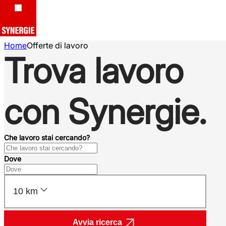
Home
Offerte di lavoro
Trova lavoro
con Synergie.
Che lavoro stai cercando?
Dove
10 km
Avvia ricerca