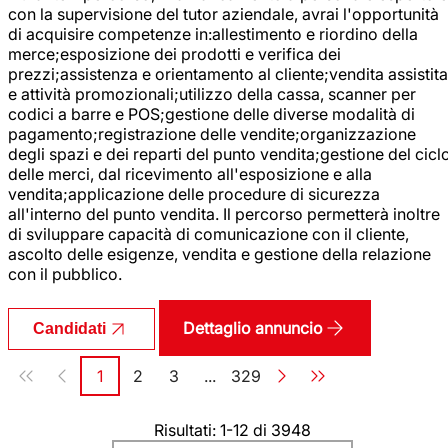
con la supervisione del tutor aziendale, avrai l'opportunità
di acquisire competenze in:allestimento e riordino della
merce;esposizione dei prodotti e verifica dei
prezzi;assistenza e orientamento al cliente;vendita assistita
e attività promozionali;utilizzo della cassa, scanner per
codici a barre e POS;gestione delle diverse modalità di
pagamento;registrazione delle vendite;organizzazione
degli spazi e dei reparti del punto vendita;gestione del cicl
delle merci, dal ricevimento all'esposizione e alla
vendita;applicazione delle procedure di sicurezza
all'interno del punto vendita. Il percorso permetterà inoltre
di sviluppare capacità di comunicazione con il cliente,
ascolto delle esigenze, vendita e gestione della relazione
con il pubblico.
Dettaglio annuncio
Candidati
Paginazione
1
2
3
...
329
Pagina
Pagina
Pagina
Pagina
Risultati: 1-12 di 3948