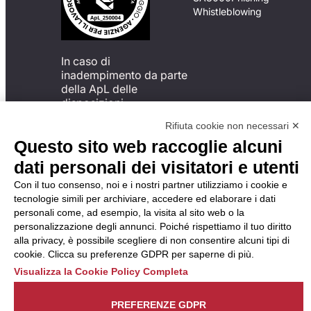
Whistleblowing
In caso di
inadempimento da parte
della ApL delle
disposizioni
del Codice di Condotta, è
Rifiuta cookie non necessari ✕
possibile presentare un
Questo sito web raccoglie alcuni
reclamo
all’Organismo di
dati personali dei visitatori e utenti
Monitoraggio utilizzando
Con il tuo consenso, noi e i nostri partner utilizziamo i cookie e
una delle modalità
tecnologie simili per archiviare, accedere ed elaborare i dati
descritte al seguente
personali come, ad esempio, la visita al sito web o la
indirizzo web
personalizzazione degli annunci. Poiché rispettiamo il tuo diritto
https://odm-
alla privacy, è possibile scegliere di non consentire alcuni tipi di
agenzielavoro.it/reclami/
.
cookie. Clicca su preferenze GDPR per saperne di più.
Visualizza la Cookie Policy Completa
PREFERENZE GDPR