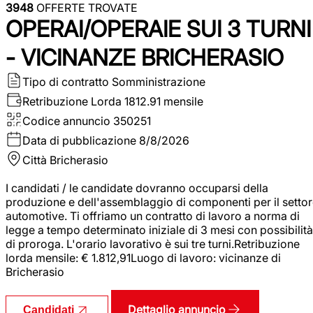
3948
OFFERTE TROVATE
OPERAI/OPERAIE SUI 3 TURNI
- VICINANZE BRICHERASIO
Tipo di contratto
Somministrazione
Retribuzione Lorda
1812.91 mensile
Codice annuncio
350251
Data di pubblicazione
8/8/2026
Città
Bricherasio
I candidati / le candidate dovranno occuparsi della
produzione e dell'assemblaggio di componenti per il setto
automotive. Ti offriamo un contratto di lavoro a norma di
legge a tempo determinato iniziale di 3 mesi con possibilità
di proroga. L'orario lavorativo è sui tre turni.Retribuzione
lorda mensile: € 1.812,91Luogo di lavoro: vicinanze di
Bricherasio
Dettaglio annuncio
Candidati