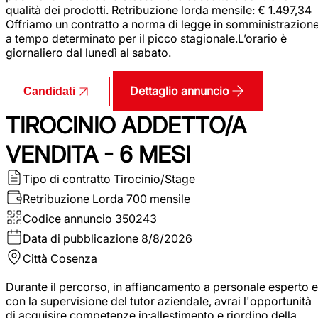
qualità dei prodotti. Retribuzione lorda mensile: € 1.497,34
Offriamo un contratto a norma di legge in somministrazion
a tempo determinato per il picco stagionale.L’orario è
giornaliero dal lunedì al sabato.
Dettaglio annuncio
Candidati
TIROCINIO ADDETTO/A
VENDITA - 6 MESI
Tipo di contratto
Tirocinio/Stage
Retribuzione Lorda
700 mensile
Codice annuncio
350243
Data di pubblicazione
8/8/2026
Città
Cosenza
Durante il percorso, in affiancamento a personale esperto e
con la supervisione del tutor aziendale, avrai l'opportunità
di acquisire competenze in:allestimento e riordino della