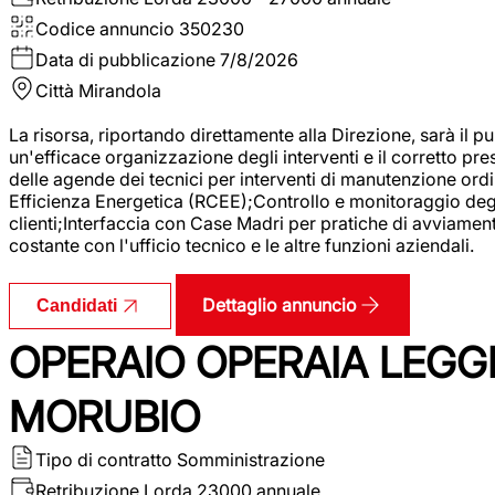
Codice annuncio
350230
Data di pubblicazione
7/8/2026
Città
Mirandola
La risorsa, riportando direttamente alla Direzione, sarà il pu
un'efficace organizzazione degli interventi e il corretto pr
delle agende dei tecnici per interventi di manutenzione ord
Efficienza Energetica (RCEE);Controllo e monitoraggio degli
clienti;Interfaccia con Case Madri per pratiche di avviamen
costante con l'ufficio tecnico e le altre funzioni aziendali.
Dettaglio annuncio
Candidati
OPERAIO OPERAIA LEGGE
MORUBIO
Tipo di contratto
Somministrazione
Retribuzione Lorda
23000 annuale