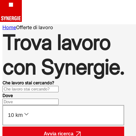
Home
Offerte di lavoro
Trova lavoro
con Synergie.
Che lavoro stai cercando?
Dove
10 km
Avvia ricerca