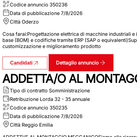
Codice annuncio
350236
Data di pubblicazione
7/8/2026
Città
Oderzo
Cosa farai:Progettazione elettrica di macchine industriali e
base (BOM) e codifiche tramite ERP (SAP o equivalenti)Supp
customizzazione e miglioramento prodotto
Dettaglio annuncio
Candidati
ADDETTA/O AL MONTAG
Tipo di contratto
Somministrazione
Retribuzione Lorda
32 - 35 annuale
Codice annuncio
350235
Data di pubblicazione
7/8/2026
Città
Reggio Emilia
ADDETTI/E AL MONTAGGIO MECCANICOSiamo alla ricerca di un