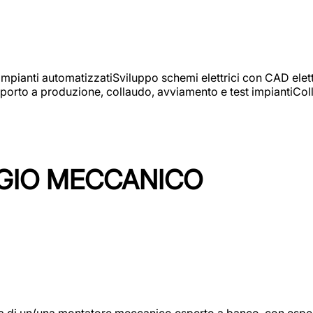
 impianti automatizzatiSviluppo schemi elettrici con CAD elet
orto a produzione, collaudo, avviamento e test impiantiColla
GIO MECCANICO
/una montatore meccanico esperto a banco, con esperienza c