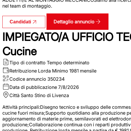
nel team di montaggio.
Dettaglio annuncio
Candidati
IMPIEGATO/A UFFICIO TEC
Cucine
Tipo di contratto
Tempo determinato
Retribuzione Lorda
Minimo 1981 mensile
Codice annuncio
350234
Data di pubblicazione
7/8/2026
Città
Santo Stino di Livenza
Attività principali:Disegno tecnico e sviluppo delle commes
cucine fuori misura;Supporto quotidiano alla produzione p
aggiornamento di materie prime, semilavorati ed elettrodom
produzione;Collaborazione continua con i reparti produttivi 
produzione. Retribuzione lorda mensile a partire da € 1981,