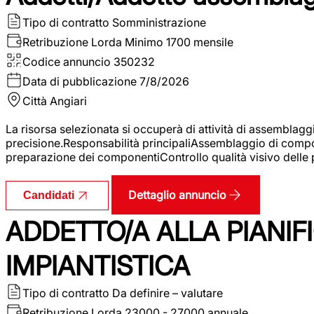
Tipo di contratto
Somministrazione
Retribuzione Lorda
Minimo 1700 mensile
Codice annuncio
350232
Data di pubblicazione
7/8/2026
Città
Angiari
La risorsa selezionata si occuperà di attività di assemblag
precisione.Responsabilità principaliAssemblaggio di compone
preparazione dei componentiControllo qualità visivo delle p
Dettaglio annuncio
Candidati
ADDETTO/A ALLA PIANIF
IMPIANTISTICA
Tipo di contratto
Da definire – valutare
Retribuzione Lorda
23000 - 27000 annuale