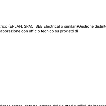
trico (EPLAN, SPAC, SEE Electrical o similari)Gestione distint
borazione con ufficio tecnico su progetti di
onsolidata nel settore dei riduttori o affini, da inserir