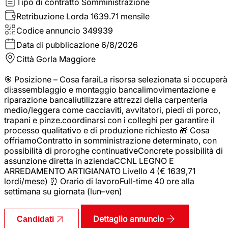
Tipo di contratto
Somministrazione
Retribuzione Lorda
1639.71 mensile
Codice annuncio
349939
Data di pubblicazione
6/8/2026
Città
Gorla Maggiore
🎯 Posizione – Cosa faraiLa risorsa selezionata si occuperà
di:assemblaggio e montaggio bancalimovimentazione e
riparazione bancaliutilizzare attrezzi della carpenteria
medio/leggera come cacciaviti, avvitatori, piedi di porco,
trapani e pinze.coordinarsi con i colleghi per garantire il
processo qualitativo e di produzione richiesto 🎁 Cosa
offriamoContratto in somministrazione determinato, con
possibilità di proroghe continuativeConcrete possibilità di
assunzione diretta in aziendaCCNL LEGNO E
ARREDAMENTO ARTIGIANATO Livello 4 (€ 1639,71
lordi/mese) ⏰ Orario di lavoroFull-time 40 ore alla
settimana su giornata (lun–ven)
Dettaglio annuncio
Candidati