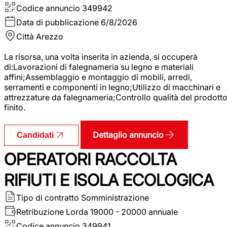
Codice annuncio
349942
Data di pubblicazione
6/8/2026
Città
Arezzo
La risorsa, una volta inserita in azienda, si occuperà
di:Lavorazioni di falegnameria su legno e materiali
affini;Assemblaggio e montaggio di mobili, arredi,
serramenti e componenti in legno;Utilizzo di macchinari e
attrezzature da falegnameria;Controllo qualità del prodott
finito.
Dettaglio annuncio
Candidati
OPERATORI RACCOLTA
RIFIUTI E ISOLA ECOLOGICA
Tipo di contratto
Somministrazione
Retribuzione Lorda
19000 - 20000 annuale
Codice annuncio
349941