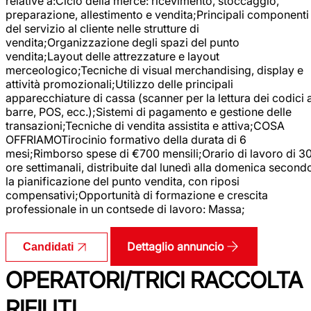
relative a:Ciclo della merce: ricevimento, stoccaggio,
preparazione, allestimento e vendita;Principali componenti
del servizio al cliente nelle strutture di
vendita;Organizzazione degli spazi del punto
vendita;Layout delle attrezzature e layout
merceologico;Tecniche di visual merchandising, display e
attività promozionali;Utilizzo delle principali
apparecchiature di cassa (scanner per la lettura dei codici 
barre, POS, ecc.);Sistemi di pagamento e gestione delle
transazioni;Tecniche di vendita assistita e attiva;COSA
OFFRIAMOTirocinio formativo della durata di 6
mesi;Rimborso spese di €700 mensili;Orario di lavoro di 3
ore settimanali, distribuite dal lunedì alla domenica second
la pianificazione del punto vendita, con riposi
compensativi;Opportunità di formazione e crescita
professionale in un contsede di lavoro: Massa;
Dettaglio annuncio
Candidati
OPERATORI/TRICI RACCOLTA
RIFIUTI