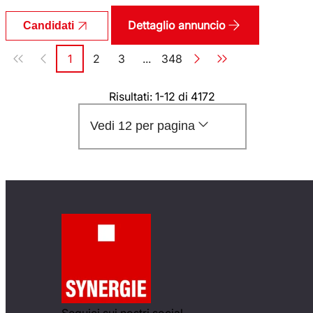
Dettaglio annuncio
Candidati
Paginazione
1
2
3
...
348
Pagina
Pagina
Pagina
Pagina
Risultati: 1-12 di 4172
Vedi 12 per pagina