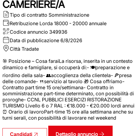
CAMERIERE/A
Tipo di contratto
Somministrazione
Retribuzione Lorda
18000 - 20000 annuale
Codice annuncio
349936
Data di pubblicazione
6/8/2026
Città
Tradate
🎯 Posizione – Cosa faraiLa risorsa, inserita in un contesto
dinamico e famigliare, si occuperà di:- 🍽️preparazione e
riordino della sala- 👥accoglienza della clientela- 🍕presa
delle comande- 🍴servizio al tavolo 🎁 Cosa offriamo-
Contratto part time 15 ore/settimana- Contratto in
somministrazione part-time determinato, con possibilità di
proroghe- CCNL PUBBLICI ESERCIZI RISTORAZIONE
TURISMO Livello 6 o 7 RAL : €18.000 - €20.000 lordi annui
⏰ Orario di lavoroPart-time 15 ore alla settimana anche su
turni serali, con possibilità di lavorare nel weekend
Dettaglio annuncio
Candidati