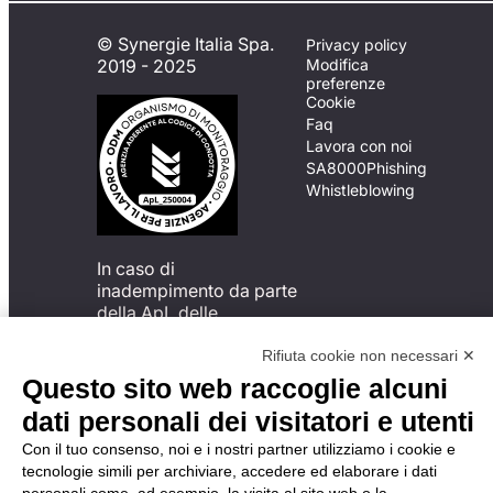
© Synergie Italia Spa.
Privacy policy
2019 - 2025
Modifica
preferenze
Cookie
Faq
Lavora con noi
SA8000
Phishing
Whistleblowing
In caso di
inadempimento da parte
della ApL delle
disposizioni
del Codice di Condotta, è
Rifiuta cookie non necessari ✕
possibile presentare un
Questo sito web raccoglie alcuni
reclamo
dati personali dei visitatori e utenti
all’Organismo di
Monitoraggio utilizzando
Con il tuo consenso, noi e i nostri partner utilizziamo i cookie e
una delle modalità
tecnologie simili per archiviare, accedere ed elaborare i dati
descritte al seguente