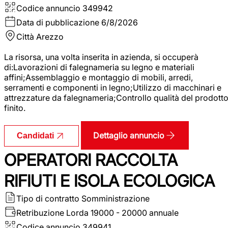
Codice annuncio
349942
Data di pubblicazione
6/8/2026
Città
Arezzo
La risorsa, una volta inserita in azienda, si occuperà
di:Lavorazioni di falegnameria su legno e materiali
affini;Assemblaggio e montaggio di mobili, arredi,
serramenti e componenti in legno;Utilizzo di macchinari e
attrezzature da falegnameria;Controllo qualità del prodott
finito.
Dettaglio annuncio
Candidati
OPERATORI RACCOLTA
RIFIUTI E ISOLA ECOLOGICA
Tipo di contratto
Somministrazione
Retribuzione Lorda
19000 - 20000 annuale
Codice annuncio
349941