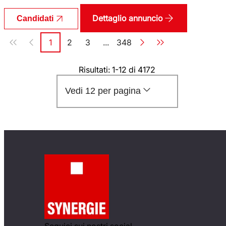
Dettaglio annuncio
Candidati
Paginazione
1
2
3
...
348
Pagina
Pagina
Pagina
Pagina
Risultati: 1-12 di 4172
Vedi 12 per pagina