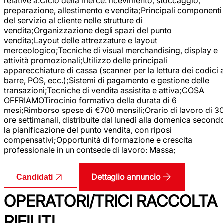
relative a:Ciclo della merce: ricevimento, stoccaggio,
preparazione, allestimento e vendita;Principali componenti
del servizio al cliente nelle strutture di
vendita;Organizzazione degli spazi del punto
vendita;Layout delle attrezzature e layout
merceologico;Tecniche di visual merchandising, display e
attività promozionali;Utilizzo delle principali
apparecchiature di cassa (scanner per la lettura dei codici 
barre, POS, ecc.);Sistemi di pagamento e gestione delle
transazioni;Tecniche di vendita assistita e attiva;COSA
OFFRIAMOTirocinio formativo della durata di 6
mesi;Rimborso spese di €700 mensili;Orario di lavoro di 3
ore settimanali, distribuite dal lunedì alla domenica second
la pianificazione del punto vendita, con riposi
compensativi;Opportunità di formazione e crescita
professionale in un contsede di lavoro: Massa;
Dettaglio annuncio
Candidati
OPERATORI/TRICI RACCOLTA
RIFIUTI