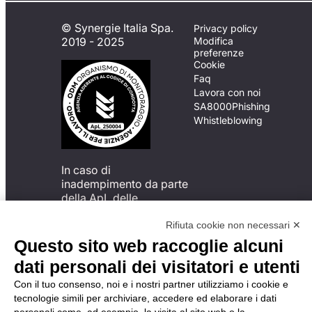
© Synergie Italia Spa.
Privacy policy
2019 - 2025
Modifica
preferenze
Cookie
Faq
Lavora con noi
SA8000
Phishing
Whistleblowing
In caso di
inadempimento da parte
della ApL delle
disposizioni
del Codice di Condotta, è
Rifiuta cookie non necessari ✕
possibile presentare un
Questo sito web raccoglie alcuni
reclamo
dati personali dei visitatori e utenti
all’Organismo di
Monitoraggio utilizzando
Con il tuo consenso, noi e i nostri partner utilizziamo i cookie e
una delle modalità
tecnologie simili per archiviare, accedere ed elaborare i dati
descritte al seguente