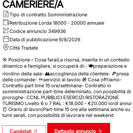
CAMERIERE/A
Tipo di contratto
Somministrazione
Retribuzione Lorda
18000 - 20000 annuale
Codice annuncio
349936
Data di pubblicazione
6/8/2026
Città
Tradate
🎯 Posizione – Cosa faraiLa risorsa, inserita in un contesto
dinamico e famigliare, si occuperà di:- 🍽️preparazione e
riordino della sala- 👥accoglienza della clientela- 🍕presa
delle comande- 🍴servizio al tavolo 🎁 Cosa offriamo-
Contratto part time 15 ore/settimana- Contratto in
somministrazione part-time determinato, con possibilità di
proroghe- CCNL PUBBLICI ESERCIZI RISTORAZIONE
TURISMO Livello 6 o 7 RAL : €18.000 - €20.000 lordi annui
⏰ Orario di lavoroPart-time 15 ore alla settimana anche su
turni serali, con possibilità di lavorare nel weekend
Dettaglio annuncio
Candidati