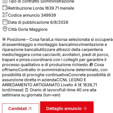
Tipo di contratto
Somministrazione
Retribuzione Lorda
1639.71 mensile
Codice annuncio
349939
Data di pubblicazione
6/8/2026
Città
Gorla Maggiore
🎯 Posizione – Cosa faraiLa risorsa selezionata si occuperà
di:assemblaggio e montaggio bancalimovimentazione e
riparazione bancaliutilizzare attrezzi della carpenteria
medio/leggera come cacciaviti, avvitatori, piedi di porco,
trapani e pinze.coordinarsi con i colleghi per garantire il
processo qualitativo e di produzione richiesto 🎁 Cosa
offriamoContratto in somministrazione determinato, con
possibilità di proroghe continuativeConcrete possibilità di
assunzione diretta in aziendaCCNL LEGNO E
ARREDAMENTO ARTIGIANATO Livello 4 (€ 1639,71
lordi/mese) ⏰ Orario di lavoroFull-time 40 ore alla
settimana su giornata (lun–ven)
Dettaglio annuncio
Candidati