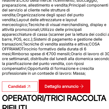
relative a:Ciclo della merce: ricevimento, stoccaggio,
preparazione, allestimento e vendita;Principali componenti
del servizio al cliente nelle strutture di
vendita;Organizzazione degli spazi del punto
vendita;Layout delle attrezzature e layout
merceologico;Tecniche di visual merchandising, display e
attività promozionali;Utilizzo delle principali
apparecchiature di cassa (scanner per la lettura dei codici 
barre, POS, ecc.);Sistemi di pagamento e gestione delle
transazioni;Tecniche di vendita assistita e attiva;COSA
OFFRIAMOTirocinio formativo della durata di 6
mesi;Rimborso spese di €700 mensili;Orario di lavoro di 3
ore settimanali, distribuite dal lunedì alla domenica second
la pianificazione del punto vendita, con riposi
compensativi;Opportunità di formazione e crescita
professionale in un contsede di lavoro: Massa;
Dettaglio annuncio
Candidati
OPERATORI/TRICI RACCOLTA
RIFIUTI