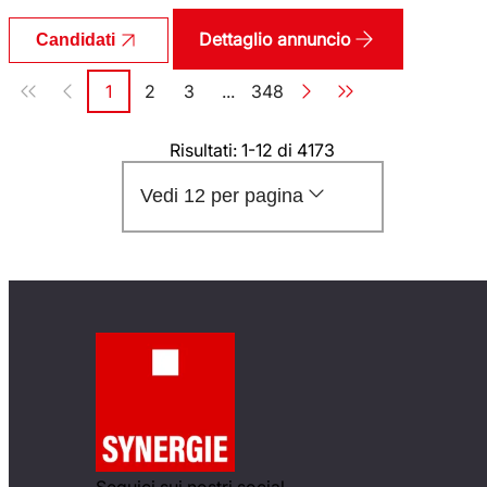
Dettaglio annuncio
Candidati
Paginazione
1
2
3
...
348
Pagina
Pagina
Pagina
Pagina
Risultati: 1-12 di 4173
Vedi 12 per pagina