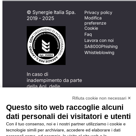
© Synergie Italia Spa.
Privacy policy
2019 - 2025
Modifica
preferenze
Cookie
Faq
Lavora con noi
SA8000
Phishing
Whistleblowing
In caso di
inadempimento da parte
della ApL delle
disposizioni
del Codice di Condotta, è
Rifiuta cookie non necessari ✕
possibile presentare un
Questo sito web raccoglie alcuni
reclamo
dati personali dei visitatori e utenti
all’Organismo di
Monitoraggio utilizzando
Con il tuo consenso, noi e i nostri partner utilizziamo i cookie e
una delle modalità
tecnologie simili per archiviare, accedere ed elaborare i dati
descritte al seguente