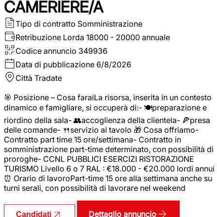
CAMERIERE/A
Tipo di contratto
Somministrazione
Retribuzione Lorda
18000 - 20000 annuale
Codice annuncio
349936
Data di pubblicazione
6/8/2026
Città
Tradate
🎯 Posizione – Cosa faraiLa risorsa, inserita in un contesto
dinamico e famigliare, si occuperà di:- 🍽️preparazione e
riordino della sala- 👥accoglienza della clientela- 🍕presa
delle comande- 🍴servizio al tavolo 🎁 Cosa offriamo-
Contratto part time 15 ore/settimana- Contratto in
somministrazione part-time determinato, con possibilità di
proroghe- CCNL PUBBLICI ESERCIZI RISTORAZIONE
TURISMO Livello 6 o 7 RAL : €18.000 - €20.000 lordi annui
⏰ Orario di lavoroPart-time 15 ore alla settimana anche su
turni serali, con possibilità di lavorare nel weekend
Dettaglio annuncio
Candidati