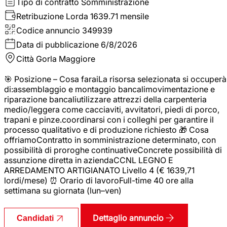
Tipo di contratto
Somministrazione
Retribuzione Lorda
1639.71 mensile
Codice annuncio
349939
Data di pubblicazione
6/8/2026
Città
Gorla Maggiore
🎯 Posizione – Cosa faraiLa risorsa selezionata si occuperà
di:assemblaggio e montaggio bancalimovimentazione e
riparazione bancaliutilizzare attrezzi della carpenteria
medio/leggera come cacciaviti, avvitatori, piedi di porco,
trapani e pinze.coordinarsi con i colleghi per garantire il
processo qualitativo e di produzione richiesto 🎁 Cosa
offriamoContratto in somministrazione determinato, con
possibilità di proroghe continuativeConcrete possibilità di
assunzione diretta in aziendaCCNL LEGNO E
ARREDAMENTO ARTIGIANATO Livello 4 (€ 1639,71
lordi/mese) ⏰ Orario di lavoroFull-time 40 ore alla
settimana su giornata (lun–ven)
Dettaglio annuncio
Candidati