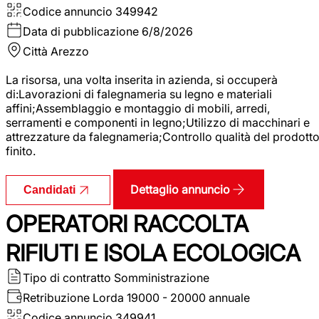
Codice annuncio
349942
Data di pubblicazione
6/8/2026
Città
Arezzo
La risorsa, una volta inserita in azienda, si occuperà
di:Lavorazioni di falegnameria su legno e materiali
affini;Assemblaggio e montaggio di mobili, arredi,
serramenti e componenti in legno;Utilizzo di macchinari e
attrezzature da falegnameria;Controllo qualità del prodott
finito.
Dettaglio annuncio
Candidati
OPERATORI RACCOLTA
RIFIUTI E ISOLA ECOLOGICA
Tipo di contratto
Somministrazione
Retribuzione Lorda
19000 - 20000 annuale
Codice annuncio
349941