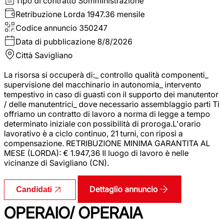
Tipo di contratto
Somministrazione
Retribuzione Lorda
1947.36 mensile
Codice annuncio
350247
Data di pubblicazione
8/8/2026
Città
Savigliano
La risorsa si occuperà di:_ controllo qualità componenti_
supervisione del macchinario in autonomia_ intervento
tempestivo in caso di guasti con il supporto dei manutentor
/ delle manutentrici_ dove necessario assemblaggio parti T
offriamo un contratto di lavoro a norma di legge a tempo
determinato iniziale con possibilità di proroga.L'orario
lavorativo è a ciclo continuo, 21 turni, con riposi a
compensazione. RETRIBUZIONE MINIMA GARANTITA AL
MESE (LORDA): € 1.947,36 Il luogo di lavoro è nelle
vicinanze di Savigliano (CN).
Dettaglio annuncio
Candidati
OPERAIO/ OPERAIA