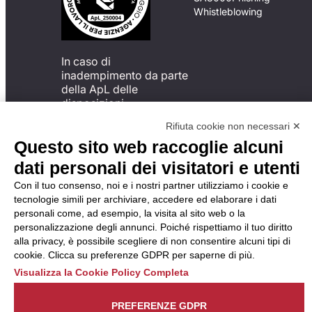
Whistleblowing
In caso di
inadempimento da parte
della ApL delle
disposizioni
del Codice di Condotta, è
Rifiuta cookie non necessari ✕
possibile presentare un
Questo sito web raccoglie alcuni
reclamo
all’Organismo di
dati personali dei visitatori e utenti
Monitoraggio utilizzando
Con il tuo consenso, noi e i nostri partner utilizziamo i cookie e
una delle modalità
tecnologie simili per archiviare, accedere ed elaborare i dati
descritte al seguente
personali come, ad esempio, la visita al sito web o la
indirizzo web
personalizzazione degli annunci. Poiché rispettiamo il tuo diritto
https://odm-
alla privacy, è possibile scegliere di non consentire alcuni tipi di
agenzielavoro.it/reclami/
.
cookie. Clicca su preferenze GDPR per saperne di più.
Visualizza la Cookie Policy Completa
PREFERENZE GDPR