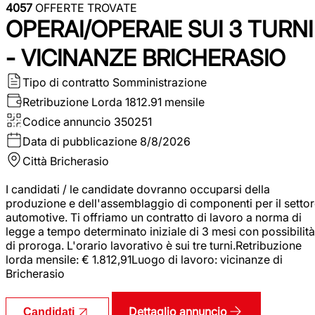
4057
OFFERTE TROVATE
OPERAI/OPERAIE SUI 3 TURNI
- VICINANZE BRICHERASIO
Tipo di contratto
Somministrazione
Retribuzione Lorda
1812.91 mensile
Codice annuncio
350251
Data di pubblicazione
8/8/2026
Città
Bricherasio
I candidati / le candidate dovranno occuparsi della
produzione e dell'assemblaggio di componenti per il setto
automotive. Ti offriamo un contratto di lavoro a norma di
legge a tempo determinato iniziale di 3 mesi con possibilità
di proroga. L'orario lavorativo è sui tre turni.Retribuzione
lorda mensile: € 1.812,91Luogo di lavoro: vicinanze di
Bricherasio
Dettaglio annuncio
Candidati