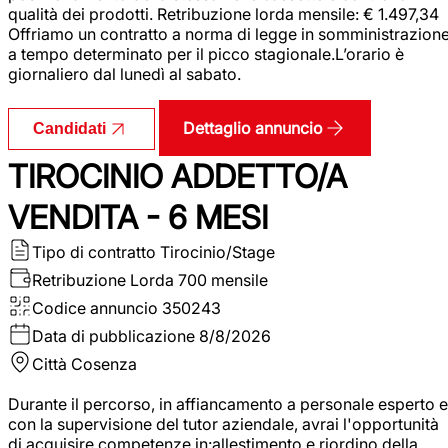
qualità dei prodotti. Retribuzione lorda mensile: € 1.497,34
Offriamo un contratto a norma di legge in somministrazion
a tempo determinato per il picco stagionale.L’orario è
giornaliero dal lunedì al sabato.
Dettaglio annuncio
Candidati
TIROCINIO ADDETTO/A
VENDITA - 6 MESI
Tipo di contratto
Tirocinio/Stage
Retribuzione Lorda
700 mensile
Codice annuncio
350243
Data di pubblicazione
8/8/2026
Città
Cosenza
Durante il percorso, in affiancamento a personale esperto e
con la supervisione del tutor aziendale, avrai l'opportunità
di acquisire competenze in:allestimento e riordino della