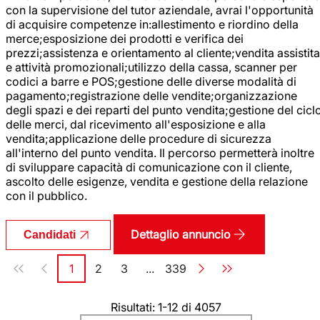
con la supervisione del tutor aziendale, avrai l'opportunità
di acquisire competenze in:allestimento e riordino della
merce;esposizione dei prodotti e verifica dei
prezzi;assistenza e orientamento al cliente;vendita assistita
e attività promozionali;utilizzo della cassa, scanner per
codici a barre e POS;gestione delle diverse modalità di
pagamento;registrazione delle vendite;organizzazione
degli spazi e dei reparti del punto vendita;gestione del cicl
delle merci, dal ricevimento all'esposizione e alla
vendita;applicazione delle procedure di sicurezza
all'interno del punto vendita. Il percorso permetterà inoltre
di sviluppare capacità di comunicazione con il cliente,
ascolto delle esigenze, vendita e gestione della relazione
con il pubblico.
Dettaglio annuncio
Candidati
Paginazione
1
2
3
...
339
Pagina
Pagina
Pagina
Pagina
Risultati: 1-12 di 4057