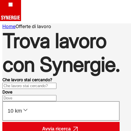
Home
Offerte di lavoro
Trova lavoro
con Synergie.
Che lavoro stai cercando?
Dove
10 km
Avvia ricerca