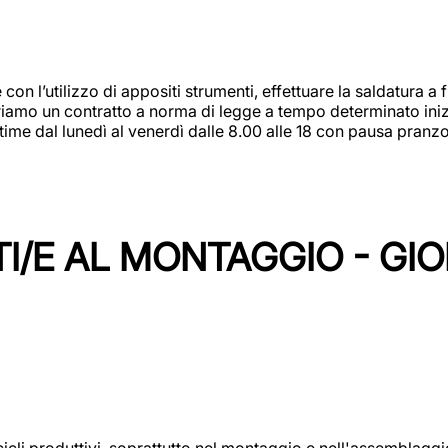
 con l’utilizzo di appositi strumenti, effettuare la saldatura 
 Offriamo un contratto a norma di legge a tempo determinato in
 time dal lunedì al venerdì dalle 8.00 alle 18 con pausa pran
I/E AL MONTAGGIO - GI
cicli produttivi, soprattutto nel montaggio e nell'assemblag