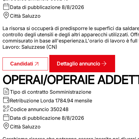
Data di pubblicazione
8/8/2026
Città
Saluzzo
La risorsa si occuperà di predisporre le superfici da saldare
controllo degli utensili e degli altri apparecchi utilizzati.
commisurato in base all'esperienza.L'orario di lavoro è full
Lavoro: Saluzzese (CN)
Dettaglio annuncio
Candidati
OPERAI/OPERAIE ADDETT
Tipo di contratto
Somministrazione
Retribuzione Lorda
1784.94 mensile
Codice annuncio
350248
Data di pubblicazione
8/8/2026
Città
Saluzzo
Cerchiamo risorse che potranno essere inserite nei diversi 