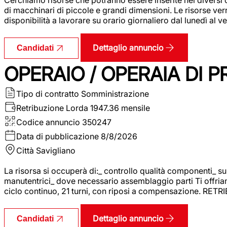
di macchinari di piccole e grandi dimensioni. Le risorse ve
disponibilità a lavorare su orario giornaliero dal lunedì al
Dettaglio annuncio
Candidati
OPERAIO / OPERAIA DI 
Tipo di contratto
Somministrazione
Retribuzione Lorda
1947.36 mensile
Codice annuncio
350247
Data di pubblicazione
8/8/2026
Città
Savigliano
La risorsa si occuperà di:_ controllo qualità componenti_ s
manutentrici_ dove necessario assemblaggio parti Ti offriam
ciclo continuo, 21 turni, con riposi a compensazione. RET
Dettaglio annuncio
Candidati