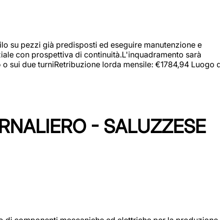
a filo su pezzi già predisposti ed eseguire manutenzione e
iziale con prospettiva di continuità.L'inquadramento sarà
zo o sui due turniRetribuzione lorda mensile: €1784,94 Luogo d
ORNALIERO - SALUZZESE
gio di componenti meccaniche ed elettriche per la produzione