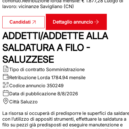
continuo.Retribuzione lorda mensile: € 1.877,28 Luogo di
lavoro: vicinanze Savigliano (CN)
Dettaglio annuncio
Candidati
ADDETTI/ADDETTE ALLA
SALDATURA A FILO -
SALUZZESE
Tipo di contratto
Somministrazione
Retribuzione Lorda
1784.94 mensile
Codice annuncio
350249
Data di pubblicazione
8/8/2026
Città
Saluzzo
La risorsa si occuperà di predisporre le superfici da saldar
con l’utilizzo di appositi strumenti, effettuare la saldatura a
filo su pezzi già predisposti ed eseguire manutenzione e