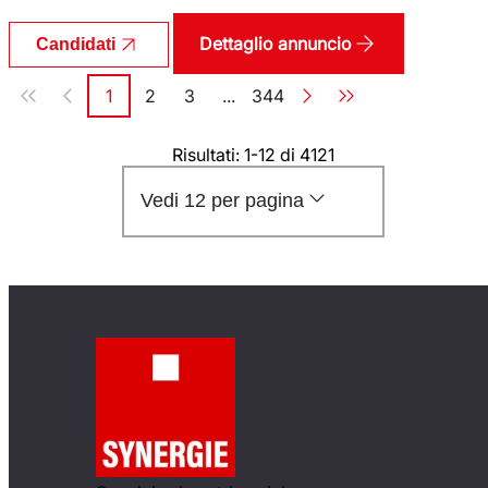
Dettaglio annuncio
Candidati
Paginazione
1
2
3
...
344
Pagina
Pagina
Pagina
Pagina
Risultati: 1-12 di 4121
Vedi 12 per pagina