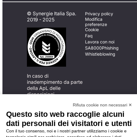
© Synergie Italia Spa.
Privacy policy
2019 - 2025
Modifica
preferenze
Cookie
Faq
Lavora con noi
SA8000
Phishing
Whistleblowing
In caso di
inadempimento da parte
della ApL delle
disposizioni
del Codice di Condotta, è
Rifiuta cookie non necessari ✕
possibile presentare un
reclamo
Questo sito web raccoglie alcuni
all’Organismo di
dati personali dei visitatori e utenti
Monitoraggio utilizzando
una delle modalità
Con il tuo consenso, noi e i nostri partner utilizziamo i cookie e