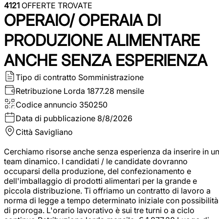
4121
OFFERTE TROVATE
OPERAIO/ OPERAIA DI
PRODUZIONE ALIMENTARE
ANCHE SENZA ESPERIENZA
Tipo di contratto
Somministrazione
Retribuzione Lorda
1877.28 mensile
Codice annuncio
350250
Data di pubblicazione
8/8/2026
Città
Savigliano
Cerchiamo risorse anche senza esperienza da inserire in u
team dinamico. I candidati / le candidate dovranno
occuparsi della produzione, del confezionamento e
dell'imballaggio di prodotti alimentari per la grande e
piccola distribuzione. Ti offriamo un contratto di lavoro a
norma di legge a tempo determinato iniziale con possibilità
di proroga. L'orario lavorativo è sui tre turni o a ciclo