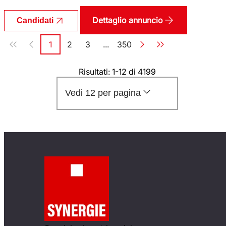
Dettaglio annuncio
Candidati
Paginazione
1
2
3
...
350
Pagina
Pagina
Pagina
Pagina
Risultati: 1-12 di 4199
Vedi 12 per pagina