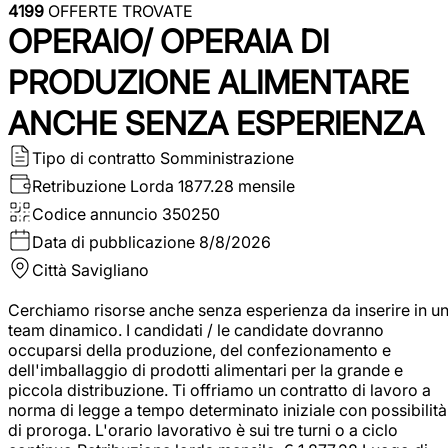
4199
OFFERTE TROVATE
OPERAIO/ OPERAIA DI
PRODUZIONE ALIMENTARE
ANCHE SENZA ESPERIENZA
Tipo di contratto
Somministrazione
Retribuzione Lorda
1877.28 mensile
Codice annuncio
350250
Data di pubblicazione
8/8/2026
Città
Savigliano
Cerchiamo risorse anche senza esperienza da inserire in u
team dinamico. I candidati / le candidate dovranno
occuparsi della produzione, del confezionamento e
dell'imballaggio di prodotti alimentari per la grande e
piccola distribuzione. Ti offriamo un contratto di lavoro a
norma di legge a tempo determinato iniziale con possibilità
di proroga. L'orario lavorativo è sui tre turni o a ciclo