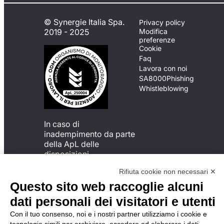
© Synergie Italia Spa.
Privacy policy
2019 - 2025
Modifica
preferenze
Cookie
Faq
Lavora con noi
SA8000
Phishing
Whistleblowing
In caso di
inadempimento da parte
della ApL delle
disposizioni
del Codice di Condotta, è
Rifiuta cookie non necessari ✕
possibile presentare un
reclamo
Questo sito web raccoglie alcuni
all’Organismo di
dati personali dei visitatori e utenti
Monitoraggio utilizzando
una delle modalità
Con il tuo consenso, noi e i nostri partner utilizziamo i cookie e