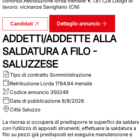
continuo.Retribuzione lorda mensile: € 1.877,28 Luogo di
lavoro: vicinanze Savigliano (CN)
Dettaglio annuncio
Candidati
ADDETTI/ADDETTE ALLA
SALDATURA A FILO -
SALUZZESE
Tipo di contratto
Somministrazione
Retribuzione Lorda
1784.94 mensile
Codice annuncio
350249
Data di pubblicazione
8/8/2026
Città
Saluzzo
La risorsa si occuperà di predisporre le superfici da saldar
con l’utilizzo di appositi strumenti, effettuare la saldatura a
filo su pezzi già predisposti ed eseguire manutenzione e