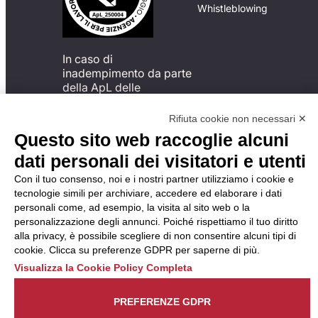
Whistleblowing
In caso di
inadempimento da parte
della ApL delle
disposizioni
del Codice di Condotta, è
Rifiuta cookie non necessari ✕
possibile presentare un
Questo sito web raccoglie alcuni
reclamo
dati personali dei visitatori e utenti
all’Organismo di
Monitoraggio utilizzando
Con il tuo consenso, noi e i nostri partner utilizziamo i cookie e
una delle modalità
tecnologie simili per archiviare, accedere ed elaborare i dati
descritte al seguente
personali come, ad esempio, la visita al sito web o la
indirizzo web
personalizzazione degli annunci. Poiché rispettiamo il tuo diritto
https://odm-
alla privacy, è possibile scegliere di non consentire alcuni tipi di
agenzielavoro.it/reclami/
.
cookie. Clicca su preferenze GDPR per saperne di più.
Visualizza la Cookie Policy Completa
PREFERENZE GDPR