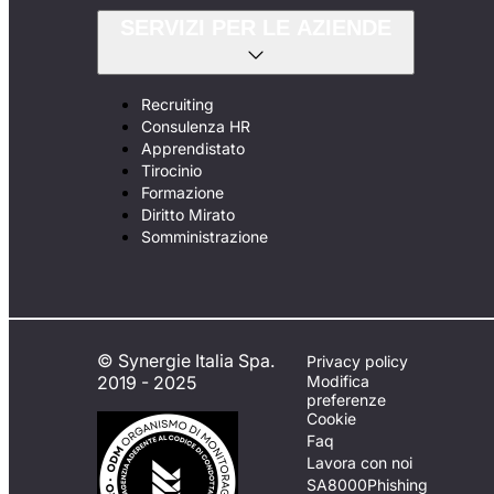
SERVIZI PER LE AZIENDE
Recruiting
Consulenza HR
Apprendistato
Tirocinio
Formazione
Diritto Mirato
Somministrazione
© Synergie Italia Spa.
Privacy policy
2019 - 2025
Modifica
preferenze
Cookie
Faq
Lavora con noi
SA8000
Phishing