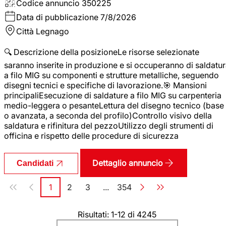
Codice annuncio
350225
Data di pubblicazione
7/8/2026
Città
Legnago
🔍 Descrizione della posizioneLe risorse selezionate
saranno inserite in produzione e si occuperanno di saldatu
a filo MIG su componenti e strutture metalliche, seguendo
disegni tecnici e specifiche di lavorazione.🎯 Mansioni
principaliEsecuzione di saldature a filo MIG su carpenteria
medio-leggera o pesanteLettura del disegno tecnico (base
o avanzata, a seconda del profilo)Controllo visivo della
saldatura e rifinitura del pezzoUtilizzo degli strumenti di
officina e rispetto delle procedure di sicurezza
Dettaglio annuncio
Candidati
Paginazione
1
2
3
...
354
Pagina
Pagina
Pagina
Pagina
Risultati: 1-12 di 4245