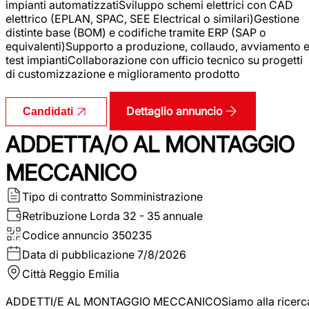
impianti automatizzatiSviluppo schemi elettrici con CAD
elettrico (EPLAN, SPAC, SEE Electrical o similari)Gestione
distinte base (BOM) e codifiche tramite ERP (SAP o
equivalenti)Supporto a produzione, collaudo, avviamento 
test impiantiCollaborazione con ufficio tecnico su progetti
di customizzazione e miglioramento prodotto
Dettaglio annuncio
Candidati
ADDETTA/O AL MONTAGGIO
MECCANICO
Tipo di contratto
Somministrazione
Retribuzione Lorda
32 - 35 annuale
Codice annuncio
350235
Data di pubblicazione
7/8/2026
Città
Reggio Emilia
ADDETTI/E AL MONTAGGIO MECCANICOSiamo alla ricerc