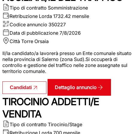
Tipo di contratto
Somministrazione
Retribuzione Lorda
1732.42 mensile
Codice annuncio
350227
Data di pubblicazione
7/8/2026
Città
Torre Orsaia
Il/la candidato/a lavorerà presso un Ente comunale situato
nella provincia di Salerno (zona Sud).Si occuperà di
controllo e gestione del traffico nelle zone assegnate sul
territorio comunale.
Dettaglio annuncio
Candidati
TIROCINIO ADDETTI/E
VENDITA
Tipo di contratto
Tirocinio/Stage
Retribuzione Lorda
700 mensile