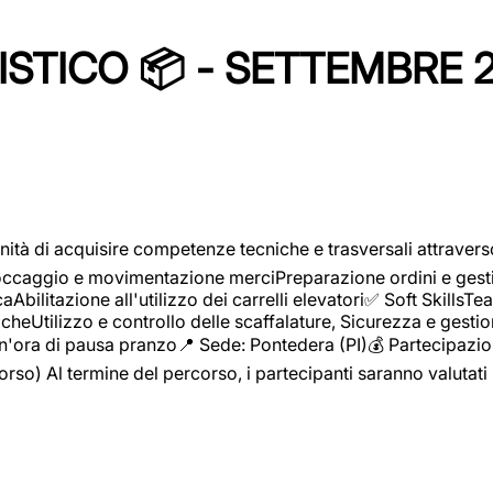
STICO 📦 - SETTEMBRE 
ità di acquisire competenze tecniche e trasversali attravers
toccaggio e movimentazione merciPreparazione ordini e gest
aAbilitazione all'utilizzo dei carrelli elevatori✅ Soft Skill
heUtilizzo e controllo delle scaffalature, Sicurezza e gestio
n'ora di pausa pranzo📍 Sede: Pontedera (PI)💰 Partecipazion
orso) Al termine del percorso, i partecipanti saranno valutati 