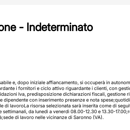
one - Indeterminato
abile e, dopo iniziale affiancamento, si occuperà in autonom
dante i fornitori e ciclo attivo riguardante i clienti, con ges
uidazioni Iva, predisposizione dichiarazioni fiscali, gestione
e dipendente con inserimento presenze e nota spese;quotidiano
ede di lavoroLa risorsa selezionata sarà inserita come di seg
e settimanali, da lunedì a venerdì 08.00-12.30 e 13.30-17.00;
à;sede di lavoro nelle vicinanze di Saronno (VA).