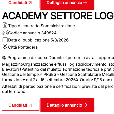
Dettaglio annuncio
Candidati
ACADEMY SETTORE LOGI
Tipo di contratto
Somministrazione
Codice annuncio
349824
Data di pubblicazione
5/8/2026
Città
Pontedera
📚 Programma del corsoDurante il percorso avrai l'opportun
MagazzinoOrganizzazione e flussi logisticiRicevimento, s
Elevatori (Patentino del muletto)Formazione teorica e pratic
Gestione del tempo✅ PRSES - Gestione Scaffalature Metallic
formazione: dal 7 al 16 settembre 2026⏳ Orario: 9/18 con u
Attestati di partecipazione e certificazioni previste dal perc
del territorio.
Dettaglio annuncio
Candidati