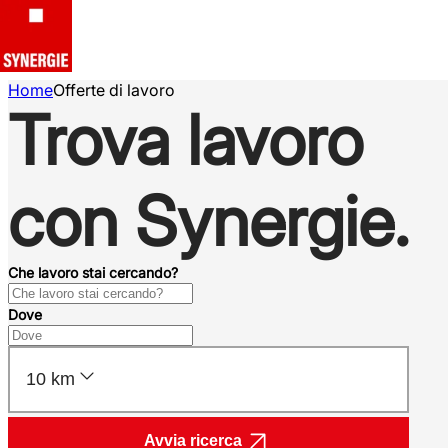
Home
Offerte di lavoro
Trova lavoro
con Synergie.
Che lavoro stai cercando?
Dove
10 km
Avvia ricerca