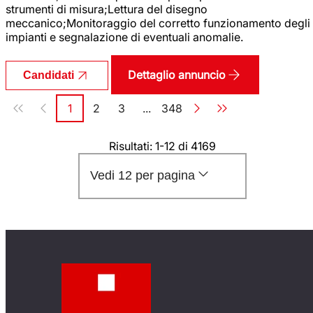
strumenti di misura;Lettura del disegno
meccanico;Monitoraggio del corretto funzionamento degli
impianti e segnalazione di eventuali anomalie.
Dettaglio annuncio
Candidati
Paginazione
1
2
3
...
348
Pagina
Pagina
Pagina
Pagina
Risultati: 1-12 di 4169
Vedi 12 per pagina