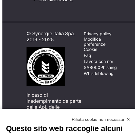
© Synergie Italia Spa.
Privacy policy
2019 - 2025
Modifica
preferenze
Cookie
Faq
Lavora con noi
SA8000
Phishing
Whistleblowing
In caso di
inadempimento da parte
della ApL delle
disposizioni
del Codice di Condotta, è
Rifiuta cookie non necessari ✕
possibile presentare un
Questo sito web raccoglie alcuni
reclamo