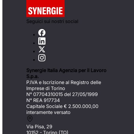
Seguici sui nostri social
Synergie Italia Agenzia per il Lavoro
S.p.a.
P.IVA e Iscrizione al Registro delle
Imprese di Torino
N° 07704310015 del 27/05/1999
N° REA 917734
Capitale Sociale €
2.500.000,00
interamente versato
Via Pisa, 29
10152 - Torino (TO)