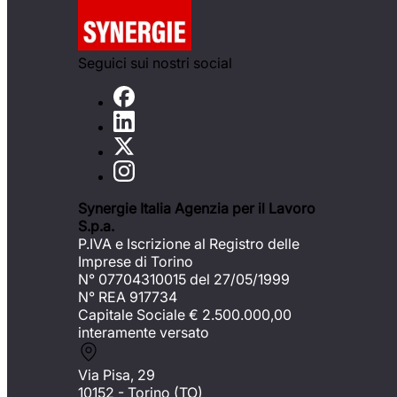
Seguici sui nostri social
Synergie Italia Agenzia per il Lavoro
S.p.a.
P.IVA e Iscrizione al Registro delle
Imprese di Torino
N° 07704310015 del 27/05/1999
N° REA 917734
Capitale Sociale €
2.500.000,00
interamente versato
Via Pisa, 29
10152 - Torino (TO)