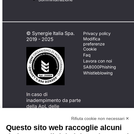
© Synergie Italia Spa.
Privacy policy
2019 - 2025
Modifica
preferenze
Cookie
Faq
Lavora con noi
SA8000
Phishing
Whistleblowing
In caso di
inadempimento da parte
della ApL delle
disposizioni
del Codice di Condotta, è
Rifiuta cookie non necessari ✕
possibile presentare un
Questo sito web raccoglie alcuni
reclamo