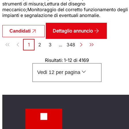
strumenti di misura;Lettura del disegno
meccanico;Monitoraggio del corretto funzionamento degli
impianti e segnalazione di eventuali anomalie.
Dettaglio annuncio
Candidati
Paginazione
1
2
3
...
348
Pagina
Pagina
Pagina
Pagina
Risultati: 1-12 di 4169
Vedi 12 per pagina