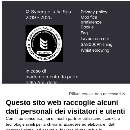
© Synergie Italia Spa.
Privacy policy
2019 - 2025
Modifica
preferenze
Cookie
Faq
Lavora con noi
SA8000
Phishing
Whistleblowing
In caso di
inadempimento da parte
della ApL delle
disposizioni
del Codice di Condotta, è
Rifiuta cookie non necessari ✕
possibile presentare un
Questo sito web raccoglie alcuni
reclamo
dati personali dei visitatori e utenti
all’Organismo di
Monitoraggio utilizzando
Con il tuo consenso, noi e i nostri partner utilizziamo i cookie e
una delle modalità
tecnologie simili per archiviare, accedere ed elaborare i dati
descritte al seguente