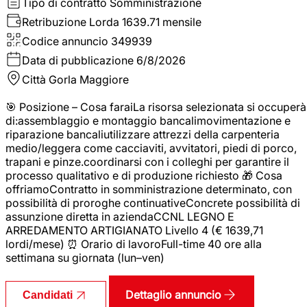
Tipo di contratto
Somministrazione
Retribuzione Lorda
1639.71 mensile
Codice annuncio
349939
Data di pubblicazione
6/8/2026
Città
Gorla Maggiore
🎯 Posizione – Cosa faraiLa risorsa selezionata si occuperà
di:assemblaggio e montaggio bancalimovimentazione e
riparazione bancaliutilizzare attrezzi della carpenteria
medio/leggera come cacciaviti, avvitatori, piedi di porco,
trapani e pinze.coordinarsi con i colleghi per garantire il
processo qualitativo e di produzione richiesto 🎁 Cosa
offriamoContratto in somministrazione determinato, con
possibilità di proroghe continuativeConcrete possibilità di
assunzione diretta in aziendaCCNL LEGNO E
ARREDAMENTO ARTIGIANATO Livello 4 (€ 1639,71
lordi/mese) ⏰ Orario di lavoroFull-time 40 ore alla
settimana su giornata (lun–ven)
Dettaglio annuncio
Candidati