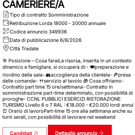
CAMERIERE/A
Tipo di contratto
Somministrazione
Retribuzione Lorda
18000 - 20000 annuale
Codice annuncio
349936
Data di pubblicazione
6/8/2026
Città
Tradate
🎯 Posizione – Cosa faraiLa risorsa, inserita in un contesto
dinamico e famigliare, si occuperà di:- 🍽️preparazione e
riordino della sala- 👥accoglienza della clientela- 🍕presa
delle comande- 🍴servizio al tavolo 🎁 Cosa offriamo-
Contratto part time 15 ore/settimana- Contratto in
somministrazione part-time determinato, con possibilità di
proroghe- CCNL PUBBLICI ESERCIZI RISTORAZIONE
TURISMO Livello 6 o 7 RAL : €18.000 - €20.000 lordi annui
⏰ Orario di lavoroPart-time 15 ore alla settimana anche su
turni serali, con possibilità di lavorare nel weekend
Dettaglio annuncio
Candidati