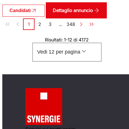
Dettaglio annuncio
Candidati
Paginazione
1
2
3
...
348
Pagina
Pagina
Pagina
Pagina
Risultati: 1-12 di 4172
Vedi 12 per pagina