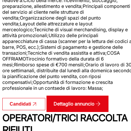
relative a:Ciclo della merce: ricevimento, stoccaggio,
preparazione, allestimento e vendita;Principali componenti
del servizio al cliente nelle strutture di
vendita;Organizzazione degli spazi del punto
vendita;Layout delle attrezzature e layout
merceologico;Tecniche di visual merchandising, display e
attività promozionali;Utilizzo delle principali
apparecchiature di cassa (scanner per la lettura dei codici 
barre, POS, ecc.);Sistemi di pagamento e gestione delle
transazioni;Tecniche di vendita assistita e attiva;COSA
OFFRIAMOTirocinio formativo della durata di 6
mesi;Rimborso spese di €700 mensili;Orario di lavoro di 3
ore settimanali, distribuite dal lunedì alla domenica second
la pianificazione del punto vendita, con riposi
compensativi;Opportunità di formazione e crescita
professionale in un contsede di lavoro: Massa;
Dettaglio annuncio
Candidati
OPERATORI/TRICI RACCOLTA
RIFIUTI