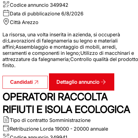
Codice annuncio
349942
Data di pubblicazione
6/8/2026
Città
Arezzo
La risorsa, una volta inserita in azienda, si occuperà
di:Lavorazioni di falegnameria su legno e materiali
affini;Assemblaggio e montaggio di mobili, arredi,
serramenti e componenti in legno;Utilizzo di macchinari e
attrezzature da falegnameria;Controllo qualità del prodott
finito.
Dettaglio annuncio
Candidati
OPERATORI RACCOLTA
RIFIUTI E ISOLA ECOLOGICA
Tipo di contratto
Somministrazione
Retribuzione Lorda
19000 - 20000 annuale
Codice annuncio
349941