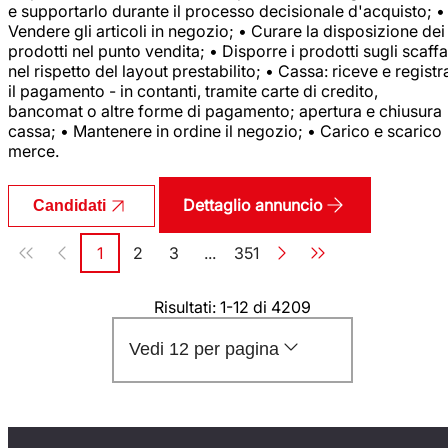
e supportarlo durante il processo decisionale d'acquisto; •
Vendere gli articoli in negozio; • Curare la disposizione dei
prodotti nel punto vendita; • Disporre i prodotti sugli scaffa
nel rispetto del layout prestabilito; • Cassa: riceve e registr
il pagamento - in contanti, tramite carte di credito,
bancomat o altre forme di pagamento; apertura e chiusura
cassa; • Mantenere in ordine il negozio; • Carico e scarico
merce.
Dettaglio annuncio
Candidati
Paginazione
1
2
3
...
351
Pagina
Pagina
Pagina
Pagina
Risultati: 1-12 di 4209
Vedi 12 per pagina