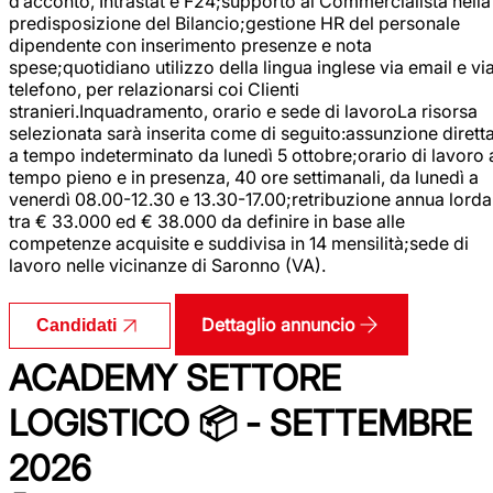
d’acconto, Intrastat e F24;supporto al Commercialista nella
predisposizione del Bilancio;gestione HR del personale
dipendente con inserimento presenze e nota
spese;quotidiano utilizzo della lingua inglese via email e vi
telefono, per relazionarsi coi Clienti
stranieri.Inquadramento, orario e sede di lavoroLa risorsa
selezionata sarà inserita come di seguito:assunzione dirett
a tempo indeterminato da lunedì 5 ottobre;orario di lavoro 
tempo pieno e in presenza, 40 ore settimanali, da lunedì a
venerdì 08.00-12.30 e 13.30-17.00;retribuzione annua lorda
tra € 33.000 ed € 38.000 da definire in base alle
competenze acquisite e suddivisa in 14 mensilità;sede di
lavoro nelle vicinanze di Saronno (VA).
Dettaglio annuncio
Candidati
ACADEMY SETTORE
LOGISTICO 📦 - SETTEMBRE
2026