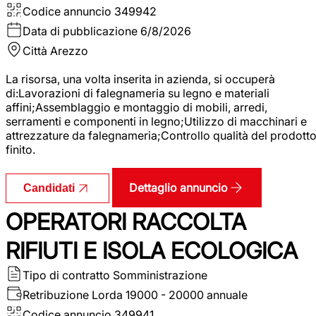
Codice annuncio
349942
Data di pubblicazione
6/8/2026
Città
Arezzo
La risorsa, una volta inserita in azienda, si occuperà
di:Lavorazioni di falegnameria su legno e materiali
affini;Assemblaggio e montaggio di mobili, arredi,
serramenti e componenti in legno;Utilizzo di macchinari e
attrezzature da falegnameria;Controllo qualità del prodott
finito.
Dettaglio annuncio
Candidati
OPERATORI RACCOLTA
RIFIUTI E ISOLA ECOLOGICA
Tipo di contratto
Somministrazione
Retribuzione Lorda
19000 - 20000 annuale
Codice annuncio
349941