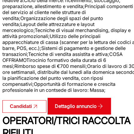
relative a:Ciclo della merce: ricevimento, stoccaggio,
preparazione, allestimento e vendita;Principali componenti
del servizio al cliente nelle strutture di
vendita;Organizzazione degli spazi del punto
vendita;Layout delle attrezzature e layout
merceologico;Tecniche di visual merchandising, display e
attività promozionali;Utilizzo delle principali
apparecchiature di cassa (scanner per la lettura dei codici 
barre, POS, ecc.);Sistemi di pagamento e gestione delle
transazioni;Tecniche di vendita assistita e attiva;COSA
OFFRIAMOTirocinio formativo della durata di 6
mesi;Rimborso spese di €700 mensili;Orario di lavoro di 3
ore settimanali, distribuite dal lunedì alla domenica second
la pianificazione del punto vendita, con riposi
compensativi;Opportunità di formazione e crescita
professionale in un contsede di lavoro: Massa;
Dettaglio annuncio
Candidati
OPERATORI/TRICI RACCOLTA
RIFIUTI