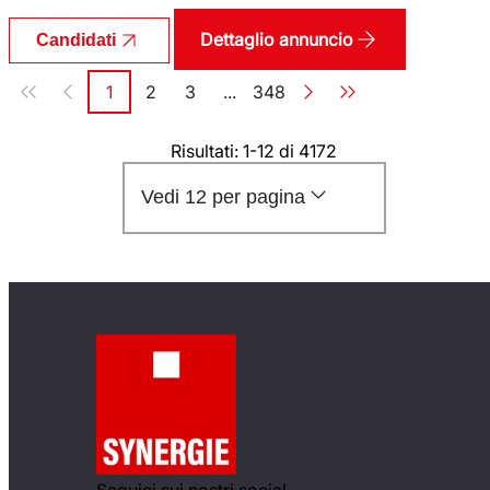
Dettaglio annuncio
Candidati
Paginazione
1
2
3
...
348
Pagina
Pagina
Pagina
Pagina
Risultati: 1-12 di 4172
Vedi 12 per pagina