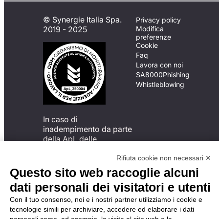
© Synergie Italia Spa.
Privacy policy
2019 - 2025
Modifica
preferenze
Cookie
Faq
Lavora con noi
SA8000
Phishing
Whistleblowing
In caso di
inadempimento da parte
della ApL delle
disposizioni
del Codice di Condotta, è
Rifiuta cookie non necessari ✕
possibile presentare un
Questo sito web raccoglie alcuni
reclamo
dati personali dei visitatori e utenti
all’Organismo di
Monitoraggio utilizzando
Con il tuo consenso, noi e i nostri partner utilizziamo i cookie e
una delle modalità
tecnologie simili per archiviare, accedere ed elaborare i dati
descritte al seguente