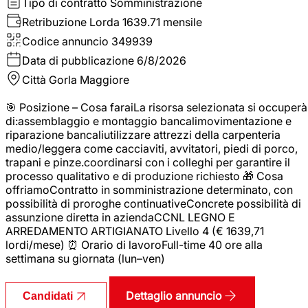
Tipo di contratto
Somministrazione
Retribuzione Lorda
1639.71 mensile
Codice annuncio
349939
Data di pubblicazione
6/8/2026
Città
Gorla Maggiore
🎯 Posizione – Cosa faraiLa risorsa selezionata si occuperà
di:assemblaggio e montaggio bancalimovimentazione e
riparazione bancaliutilizzare attrezzi della carpenteria
medio/leggera come cacciaviti, avvitatori, piedi di porco,
trapani e pinze.coordinarsi con i colleghi per garantire il
processo qualitativo e di produzione richiesto 🎁 Cosa
offriamoContratto in somministrazione determinato, con
possibilità di proroghe continuativeConcrete possibilità di
assunzione diretta in aziendaCCNL LEGNO E
ARREDAMENTO ARTIGIANATO Livello 4 (€ 1639,71
lordi/mese) ⏰ Orario di lavoroFull-time 40 ore alla
settimana su giornata (lun–ven)
Dettaglio annuncio
Candidati