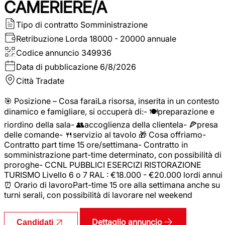
CAMERIERE/A
Tipo di contratto
Somministrazione
Retribuzione Lorda
18000 - 20000 annuale
Codice annuncio
349936
Data di pubblicazione
6/8/2026
Città
Tradate
🎯 Posizione – Cosa faraiLa risorsa, inserita in un contesto
dinamico e famigliare, si occuperà di:- 🍽️preparazione e
riordino della sala- 👥accoglienza della clientela- 🍕presa
delle comande- 🍴servizio al tavolo 🎁 Cosa offriamo-
Contratto part time 15 ore/settimana- Contratto in
somministrazione part-time determinato, con possibilità di
proroghe- CCNL PUBBLICI ESERCIZI RISTORAZIONE
TURISMO Livello 6 o 7 RAL : €18.000 - €20.000 lordi annui
⏰ Orario di lavoroPart-time 15 ore alla settimana anche su
turni serali, con possibilità di lavorare nel weekend
Dettaglio annuncio
Candidati