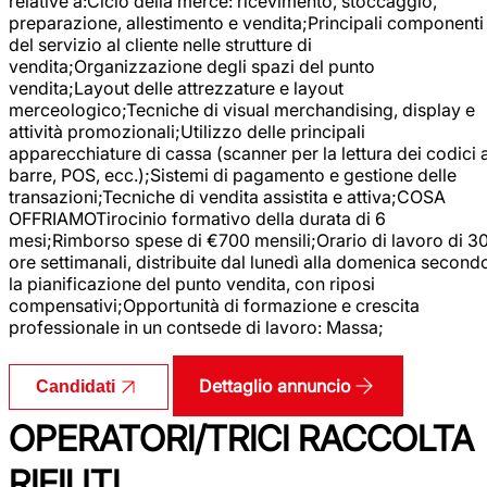
relative a:Ciclo della merce: ricevimento, stoccaggio,
preparazione, allestimento e vendita;Principali componenti
del servizio al cliente nelle strutture di
vendita;Organizzazione degli spazi del punto
vendita;Layout delle attrezzature e layout
merceologico;Tecniche di visual merchandising, display e
attività promozionali;Utilizzo delle principali
apparecchiature di cassa (scanner per la lettura dei codici 
barre, POS, ecc.);Sistemi di pagamento e gestione delle
transazioni;Tecniche di vendita assistita e attiva;COSA
OFFRIAMOTirocinio formativo della durata di 6
mesi;Rimborso spese di €700 mensili;Orario di lavoro di 3
ore settimanali, distribuite dal lunedì alla domenica second
la pianificazione del punto vendita, con riposi
compensativi;Opportunità di formazione e crescita
professionale in un contsede di lavoro: Massa;
Dettaglio annuncio
Candidati
OPERATORI/TRICI RACCOLTA
RIFIUTI