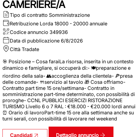
CAMERIERE/A
Tipo di contratto
Somministrazione
Retribuzione Lorda
18000 - 20000 annuale
Codice annuncio
349936
Data di pubblicazione
6/8/2026
Città
Tradate
🎯 Posizione – Cosa faraiLa risorsa, inserita in un contesto
dinamico e famigliare, si occuperà di:- 🍽️preparazione e
riordino della sala- 👥accoglienza della clientela- 🍕presa
delle comande- 🍴servizio al tavolo 🎁 Cosa offriamo-
Contratto part time 15 ore/settimana- Contratto in
somministrazione part-time determinato, con possibilità di
proroghe- CCNL PUBBLICI ESERCIZI RISTORAZIONE
TURISMO Livello 6 o 7 RAL : €18.000 - €20.000 lordi annui
⏰ Orario di lavoroPart-time 15 ore alla settimana anche su
turni serali, con possibilità di lavorare nel weekend
Dettaglio annuncio
Candidati