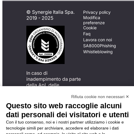
© Synergie Italia Spa.
Privacy policy
2019 - 2025
Modifica
preferenze
Cookie
Faq
Lavora con noi
SA8000
Phishing
Whistleblowing
In caso di
inadempimento da parte
della ApL delle
disposizioni
del Codice di Condotta, è
Rifiuta cookie non necessari ✕
possibile presentare un
Questo sito web raccoglie alcuni
reclamo
dati personali dei visitatori e utenti
all’Organismo di
Monitoraggio utilizzando
Con il tuo consenso, noi e i nostri partner utilizziamo i cookie e
una delle modalità
tecnologie simili per archiviare, accedere ed elaborare i dati
descritte al seguente