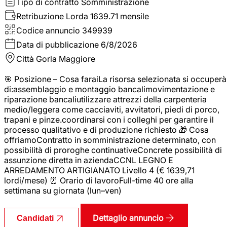
Tipo di contratto
Somministrazione
Retribuzione Lorda
1639.71 mensile
Codice annuncio
349939
Data di pubblicazione
6/8/2026
Città
Gorla Maggiore
🎯 Posizione – Cosa faraiLa risorsa selezionata si occuperà
di:assemblaggio e montaggio bancalimovimentazione e
riparazione bancaliutilizzare attrezzi della carpenteria
medio/leggera come cacciaviti, avvitatori, piedi di porco,
trapani e pinze.coordinarsi con i colleghi per garantire il
processo qualitativo e di produzione richiesto 🎁 Cosa
offriamoContratto in somministrazione determinato, con
possibilità di proroghe continuativeConcrete possibilità di
assunzione diretta in aziendaCCNL LEGNO E
ARREDAMENTO ARTIGIANATO Livello 4 (€ 1639,71
lordi/mese) ⏰ Orario di lavoroFull-time 40 ore alla
settimana su giornata (lun–ven)
Dettaglio annuncio
Candidati