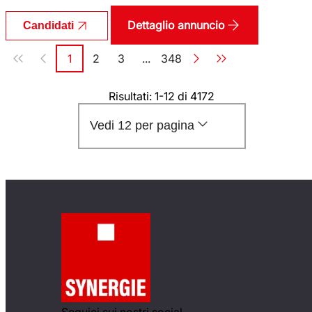
Dettaglio annuncio
Candidati
Paginazione
1
2
3
...
348
Pagina
Pagina
Pagina
Pagina
Risultati: 1-12 di 4172
Vedi 12 per pagina