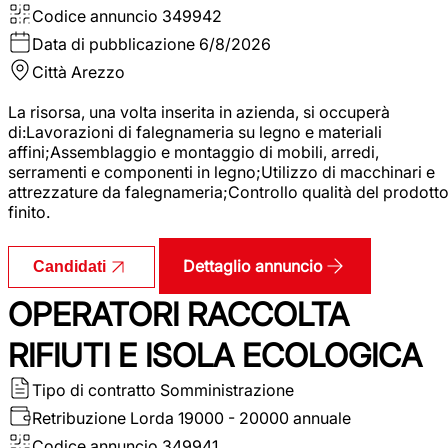
Codice annuncio
349942
Data di pubblicazione
6/8/2026
Città
Arezzo
La risorsa, una volta inserita in azienda, si occuperà
di:Lavorazioni di falegnameria su legno e materiali
affini;Assemblaggio e montaggio di mobili, arredi,
serramenti e componenti in legno;Utilizzo di macchinari e
attrezzature da falegnameria;Controllo qualità del prodott
finito.
Dettaglio annuncio
Candidati
OPERATORI RACCOLTA
RIFIUTI E ISOLA ECOLOGICA
Tipo di contratto
Somministrazione
Retribuzione Lorda
19000 - 20000 annuale
Codice annuncio
349941