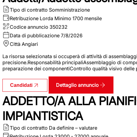
Tipo di contratto
Somministrazione
Retribuzione Lorda
Minimo 1700 mensile
Codice annuncio
350232
Data di pubblicazione
7/8/2026
Città
Angiari
La risorsa selezionata si occuperà di attività di assemblag
precisione.Responsabilità principaliAssemblaggio di compone
preparazione dei componentiControllo qualità visivo delle p
Dettaglio annuncio
Candidati
ADDETTO/A ALLA PIANIF
IMPIANTISTICA
Tipo di contratto
Da definire – valutare
Retribuzione Lorda
23000 - 27000 annuale