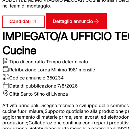
nel team di montaggio.
Dettaglio annuncio
Candidati
IMPIEGATO/A UFFICIO TEC
Cucine
Tipo di contratto
Tempo determinato
Retribuzione Lorda
Minimo 1981 mensile
Codice annuncio
350234
Data di pubblicazione
7/8/2026
Città
Santo Stino di Livenza
Attività principali:Disegno tecnico e sviluppo delle commes
cucine fuori misura;Supporto quotidiano alla produzione p
aggiornamento di materie prime, semilavorati ed elettrodom
produzione;Collaborazione continua con i reparti produttivi 
produzione. Retribuzione lorda mensile a partire da € 1981,