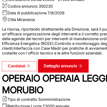
Codice annuncio
350230
Data di pubblicazione
7/8/2026
Città
Mirandola
La risorsa, riportando direttamente alla Direzione, sarà il pu
un'efficace organizzazione degli interventi e il corretto pr
delle agende dei tecnici per interventi di manutenzione ord
Efficienza Energetica (RCEE);Controllo e monitoraggio degli
clienti;Interfaccia con Case Madri per pratiche di avviamen
costante con l'ufficio tecnico e le altre funzioni aziendali.
Dettaglio annuncio
Candidati
OPERAIO OPERAIA LEGGE
MORUBIO
Tipo di contratto
Somministrazione
Retribuzione Lorda
23000 annuale