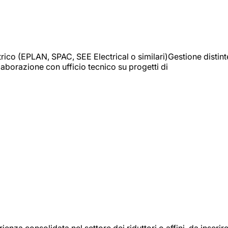
trico (EPLAN, SPAC, SEE Electrical o similari)Gestione distint
borazione con ufficio tecnico su progetti di
onsolidata nel settore dei riduttori o affini, da inserir