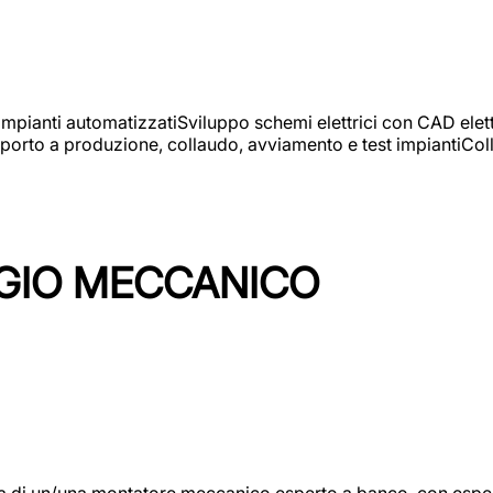
 impianti automatizzatiSviluppo schemi elettrici con CAD elet
orto a produzione, collaudo, avviamento e test impiantiColla
GIO MECCANICO
/una montatore meccanico esperto a banco, con esperienza c