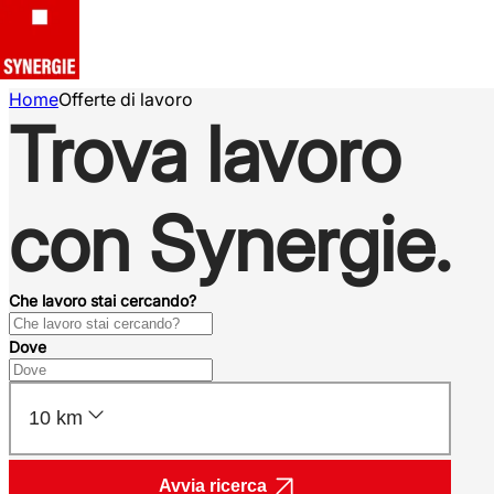
Home
Offerte di lavoro
Trova lavoro
con Synergie.
Che lavoro stai cercando?
Dove
10 km
Avvia ricerca