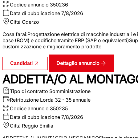
Codice annuncio
350236
Data di pubblicazione
7/8/2026
Città
Oderzo
Cosa farai:Progettazione elettrica di macchine industriali e
base (BOM) e codifiche tramite ERP (SAP o equivalenti)Supp
customizzazione e miglioramento prodotto
Dettaglio annuncio
Candidati
ADDETTA/O AL MONTAG
Tipo di contratto
Somministrazione
Retribuzione Lorda
32 - 35 annuale
Codice annuncio
350235
Data di pubblicazione
7/8/2026
Città
Reggio Emilia
ADDETTI/E AL MONTAGGIO MECCANICOSiamo alla ricerca di un