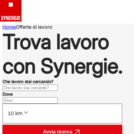
Home
Offerte di lavoro
Trova lavoro
con Synergie.
Che lavoro stai cercando?
Dove
10 km
Avvia ricerca