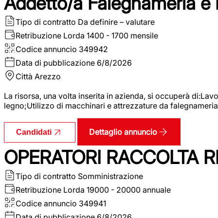
Addetto/a Falegnameria e
Tipo di contratto
Da definire – valutare
Retribuzione Lorda
1400 - 1700 mensile
Codice annuncio
349942
Data di pubblicazione
6/8/2026
Città
Arezzo
La risorsa, una volta inserita in azienda, si occuperà di:La
legno;Utilizzo di macchinari e attrezzature da falegnameria;
Dettaglio annuncio
Candidati
OPERATORI RACCOLTA RI
Tipo di contratto
Somministrazione
Retribuzione Lorda
19000 - 20000 annuale
Codice annuncio
349941
Data di pubblicazione
6/8/2026