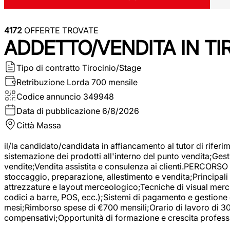
4172
OFFERTE TROVATE
ADDETTO/VENDITA IN T
Tipo di contratto
Tirocinio/Stage
Retribuzione Lorda
700 mensile
Codice annuncio
349948
Data di pubblicazione
6/8/2026
Città
Massa
il/la candidato/candidata in affiancamento al tutor di rifer
sistemazione dei prodotti all'interno del punto vendita;Gest
vendite;Vendita assistita e consulenza ai clienti.PERCORSO 
stoccaggio, preparazione, allestimento e vendita;Principali 
attrezzature e layout merceologico;Tecniche di visual mercha
codici a barre, POS, ecc.);Sistemi di pagamento e gestione 
mesi;Rimborso spese di €700 mensili;Orario di lavoro di 30 o
compensativi;Opportunità di formazione e crescita professi