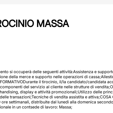
IROCINIO MASSA
imento si occuperà delle seguenti attività:Assistenza e support
ione della merce e supporto nelle operazioni di cassa;Allesti
FORMATIVODurante il tirocinio, il/la candidato/candidata acq
componenti del servizio al cliente nelle strutture di vendita
ndising, display e attività promozionali;Utilizzo delle princi
delle transazioni;Tecniche di vendita assistita e attiva;COS
re settimanali, distribuite dal lunedì alla domenica secondo 
onale in un contsede di lavoro: Massa;