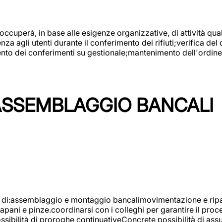
 occuperà, in base alle esigenze organizzative, di attività quali
a agli utenti durante il conferimento dei rifiuti;verifica del
ento dei conferimenti su gestionale;mantenimento dell'ordine, 
ASSEMBLAGGIO BANCALI
à di:assemblaggio e montaggio bancalimovimentazione e ripara
rapani e pinze.coordinarsi con i colleghi per garantire il pro
ossibilità di proroghe continuativeConcrete possibilità d