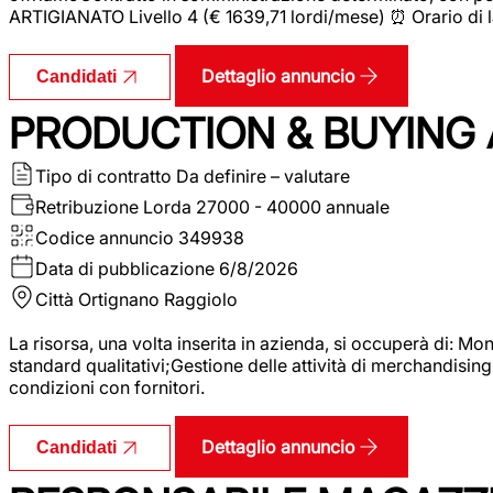
ARTIGIANATO Livello 4 (€ 1639,71 lordi/mese) ⏰ Orario di l
Dettaglio annuncio
Candidati
PRODUCTION & BUYING A
Tipo di contratto
Da definire – valutare
Retribuzione Lorda
27000 - 40000 annuale
Codice annuncio
349938
Data di pubblicazione
6/8/2026
Città
Ortignano Raggiolo
La risorsa, una volta inserita in azienda, si occuperà di: M
standard qualitativi;Gestione delle attività di merchandising
condizioni con fornitori.
Dettaglio annuncio
Candidati