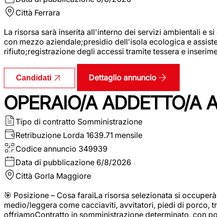
Città
Ferrara
La risorsa sarà inserita all'interno dei servizi ambientali e si
con mezzo aziendale;presidio dell'isola ecologica e assistenz
rifiuto;registrazione degli accessi tramite tessera e inserim
Dettaglio annuncio
Candidati
OPERAIO/A ADDETTO/A 
Tipo di contratto
Somministrazione
Retribuzione Lorda
1639.71 mensile
Codice annuncio
349939
Data di pubblicazione
6/8/2026
Città
Gorla Maggiore
🎯 Posizione – Cosa faraiLa risorsa selezionata si occuper
medio/leggera come cacciaviti, avvitatori, piedi di porco, t
offriamoContratto in somministrazione determinato, con p