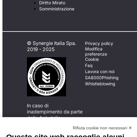
Diritto Mirato
Somministrazione
© Synergie Italia Spa.
Privacy policy
2019 - 2025
Modifica
preferenze
Cookie
Faq
Lavora con noi
SA8000
Phishing
Whistleblowing
In caso di
inadempimento da parte
della ApL delle
disposizioni
Rifiuta cookie non necessari ✕
del Codice di Condotta, è
possibile presentare un