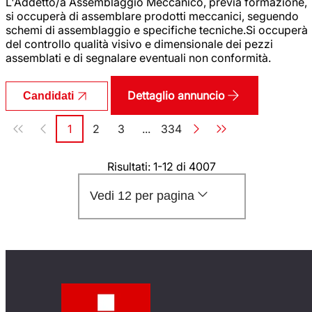
L'Addetto/a Assemblaggio Meccanico, previa formazione,
si occuperà di assemblare prodotti meccanici, seguendo
schemi di assemblaggio e specifiche tecniche.Si occuperà
del controllo qualità visivo e dimensionale dei pezzi
assemblati e di segnalare eventuali non conformità.
Dettaglio annuncio
Candidati
Paginazione
1
2
3
...
334
Pagina
Pagina
Pagina
Pagina
Risultati: 1-12 di 4007
Vedi 12 per pagina