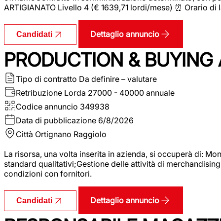
ARTIGIANATO Livello 4 (€ 1639,71 lordi/mese) ⏰ Orario di l
Dettaglio annuncio
Candidati
PRODUCTION & BUYING A
Tipo di contratto
Da definire – valutare
Retribuzione Lorda
27000 - 40000 annuale
Codice annuncio
349938
Data di pubblicazione
6/8/2026
Città
Ortignano Raggiolo
La risorsa, una volta inserita in azienda, si occuperà di: M
standard qualitativi;Gestione delle attività di merchandising
condizioni con fornitori.
Dettaglio annuncio
Candidati