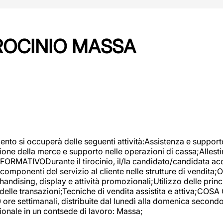
IROCINIO MASSA
imento si occuperà delle seguenti attività:Assistenza e support
ione della merce e supporto nelle operazioni di cassa;Allesti
FORMATIVODurante il tirocinio, il/la candidato/candidata acq
componenti del servizio al cliente nelle strutture di vendita
ndising, display e attività promozionali;Utilizzo delle princi
delle transazioni;Tecniche di vendita assistita e attiva;COS
re settimanali, distribuite dal lunedì alla domenica secondo 
onale in un contsede di lavoro: Massa;