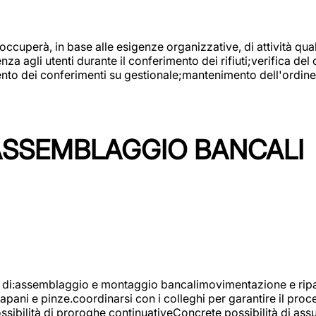
 occuperà, in base alle esigenze organizzative, di attività quali
a agli utenti durante il conferimento dei rifiuti;verifica del
ento dei conferimenti su gestionale;mantenimento dell'ordine, 
ASSEMBLAGGIO BANCALI
à di:assemblaggio e montaggio bancalimovimentazione e ripara
rapani e pinze.coordinarsi con i colleghi per garantire il pro
ossibilità di proroghe continuativeConcrete possibilità d