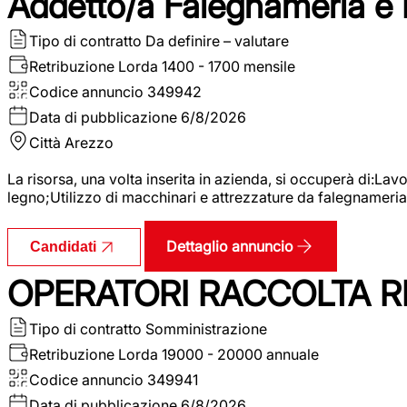
Addetto/a Falegnameria e
Tipo di contratto
Da definire – valutare
Retribuzione Lorda
1400 - 1700 mensile
Codice annuncio
349942
Data di pubblicazione
6/8/2026
Città
Arezzo
La risorsa, una volta inserita in azienda, si occuperà di:La
legno;Utilizzo di macchinari e attrezzature da falegnameria;
Dettaglio annuncio
Candidati
OPERATORI RACCOLTA RI
Tipo di contratto
Somministrazione
Retribuzione Lorda
19000 - 20000 annuale
Codice annuncio
349941
Data di pubblicazione
6/8/2026