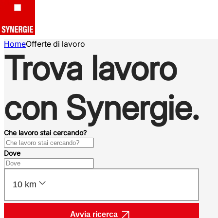
Home
Offerte di lavoro
Trova lavoro
con Synergie.
Che lavoro stai cercando?
Dove
10 km
Avvia ricerca