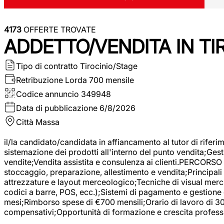
4173
OFFERTE TROVATE
ADDETTO/VENDITA IN T
Tipo di contratto
Tirocinio/Stage
Retribuzione Lorda
700 mensile
Codice annuncio
349948
Data di pubblicazione
6/8/2026
Città
Massa
il/la candidato/candidata in affiancamento al tutor di rifer
sistemazione dei prodotti all'interno del punto vendita;Gest
vendite;Vendita assistita e consulenza ai clienti.PERCORSO 
stoccaggio, preparazione, allestimento e vendita;Principali 
attrezzature e layout merceologico;Tecniche di visual mercha
codici a barre, POS, ecc.);Sistemi di pagamento e gestione 
mesi;Rimborso spese di €700 mensili;Orario di lavoro di 30 o
compensativi;Opportunità di formazione e crescita professi