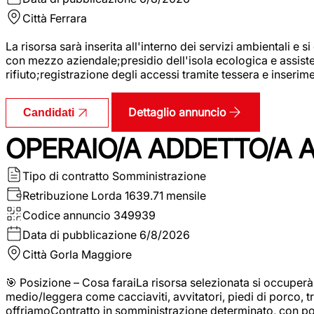
Città
Ferrara
La risorsa sarà inserita all'interno dei servizi ambientali e si
con mezzo aziendale;presidio dell'isola ecologica e assistenz
rifiuto;registrazione degli accessi tramite tessera e inserim
Dettaglio annuncio
Candidati
OPERAIO/A ADDETTO/A 
Tipo di contratto
Somministrazione
Retribuzione Lorda
1639.71 mensile
Codice annuncio
349939
Data di pubblicazione
6/8/2026
Città
Gorla Maggiore
🎯 Posizione – Cosa faraiLa risorsa selezionata si occuper
medio/leggera come cacciaviti, avvitatori, piedi di porco, t
offriamoContratto in somministrazione determinato, con p